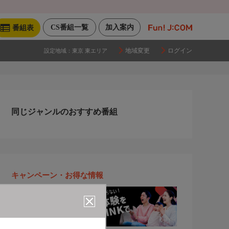
CS番組一覧
加入案内
番組表
地域変更
ログイン
設定地域：
東京 東エリア
同じジャンルのおすすめ番組
キャンペーン・お得な情報