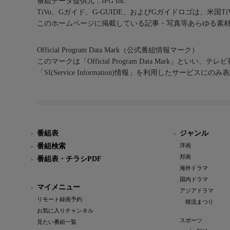
番組データ提供元：IPG Inc.
TiVo、Gガイド、G-GUIDE、およびGガイドロゴは、米国T
このホームページに掲載している記事・写真等あらゆる素
Official Program Data Mark（公式番組情報マーク）
このマークは「Official Program Data Mark」といい
「SI(Service Information)情報」を利用したサービ
番組表
ジャンル
番組検索
洋画
邦画
番組表・チラシPDF
海外ドラマ
国内ドラマ
マイメニュー
アジアドラマ
リモート録画予約
韓流まつり
お気に入りチャンネル
スポーツ
見たい番組一覧