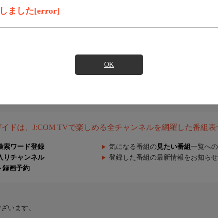
した[error]
OK
組ガイドは、J:COM TVで楽しめる全チャンネルを網羅した番組
検索ワード登録
気になる番組の
見たい番組
一覧への
入りチャンネル
登録した番組の最新情報をお知らせ
ト録画予約
ございます。