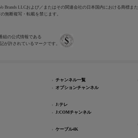
iVo Brands LLCおよび／またはその関連会社の日本国内における商標
材の無断複写・転載を禁じます。
、テレビ番組の公式情報である
スにのみ表記が許されているマークです。
チャンネル一覧
オプションチャンネル
J:テレ
J:COMチャンネル
ケーブル4K