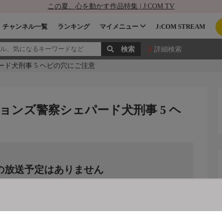
この夏、心を動かす作品特集 | J:COM TV
チャンネル一覧
ランキング
マイメニュー
J:COM STREAM
詳細検索
ド犬刑事 5 ヘビの穴にご注意
ンズ警察シェパード犬刑事 5 ヘ
の放送予定はありません