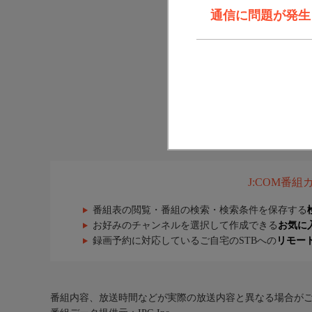
通信に問題が発生しま
J:COM番
番組表の閲覧・番組の検索・検索条件を保存する
お好みのチャンネルを選択して作成できる
お気に
録画予約に対応しているご自宅のSTBへの
リモー
番組内容、放送時間などが実際の放送内容と異なる場合が