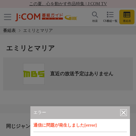
この夏、心を動かす作品特集 | J:COM TV
検索
CS番組一覧
番組表
番組表
エミリとマリア
エミリとマリア
直近の放送予定はありません
エラー
通信に問題が発生しました[error]
同じジャンルのおすすめ番組