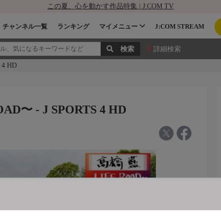
この夏、心を動かす作品特集 | J:COM TV
チャンネル一覧
ランキング
マイメニュー
J:COM STREAM
詳細検索
4 HD
〜 - J SPORTS 4 HD