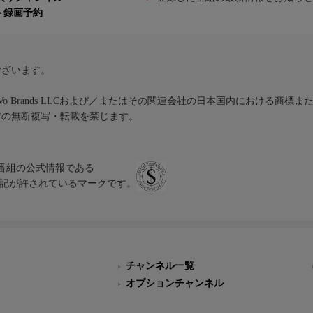
ト録画予約
ございます。
iVo Brands LLCおよび／またはその関連会社の日本国内における商標
材の無断複写・転載を禁じます。
、テレビ番組の公式情報である
スにのみ表記が許されているマークです。
チャンネル一覧
オプションチャンネル