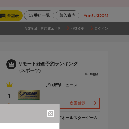
CS番組一覧
加入案内
番組表
地域変更
ログイン
設定地域：
東京 東エリア
リモート録画予約ランキング
(スポーツ)
07/30更新
プロ野球ニュース
1
次回放送
(3)
マイナビオールスターゲーム
2026
2