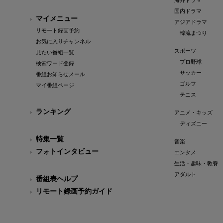
海外ドラマ
国内ドラマ
マイメニュー
アジアドラマ
リモート録画予約
韓流まつり
お気に入りチャンネル
スポーツ
見たい番組一覧
プロ野球
検索ワード登録
サッカー
番組お知らせメール
ゴルフ
マイ番組ページ
テニス
ランキング
アニメ・キッズ
ディズニー
特集一覧
音楽
フォトインタビュー
エンタメ
生活・趣味・教養
アダルト
番組表ヘルプ
リモート録画予約ガイド