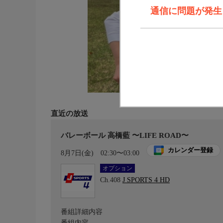
通信に問題が発生しま
直近の放送
バレーボール 高橋藍 〜LIFE ROAD〜
カレンダー登録
8月7日(金)
02:30〜03:00
オプション
Ch.408
J SPORTS 4 HD
番組詳細内容
番組内容