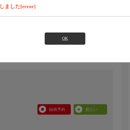
した[error]
OK
録画予約
見たい