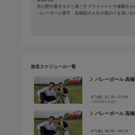
兄の塁や愛犬ヨグと過ごすプライベートや連覇をか
バレーボール選手・高橋藍の人生の道のりを追いか
放送スケジュール一覧
バレーボール 高橋藍
8/7(金)
02:30～03:00
J SPORTS 4 HD
バレーボール 高橋藍
8/7(金)
08:50～09:20