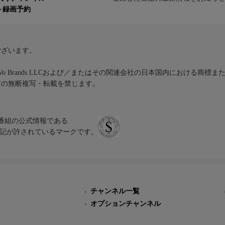
ト録画予約
ございます。
iVo Brands LLCおよび／またはその関連会社の日本国内における商標
材の無断複写・転載を禁じます。
、テレビ番組の公式情報である
スにのみ表記が許されているマークです。
チャンネル一覧
オプションチャンネル