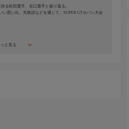
を誇る松田選手、谷口選手と振り返る。
い思い出、失敗談などを通じて、SUPER GTセパン大会
もっと見る