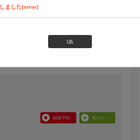
した[error]
OK
録画予約
見たい