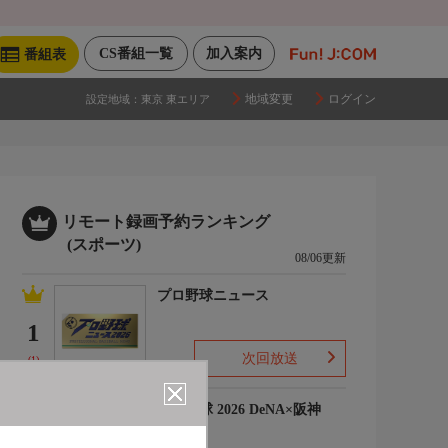
CS番組一覧
加入案内
番組表
地域変更
ログイン
設定地域：
東京 東エリア
リモート録画予約ランキング
(スポーツ)
08/06更新
プロ野球ニュース
1
次回放送
(1)
プロ野球 2026 DeNA×阪神
2