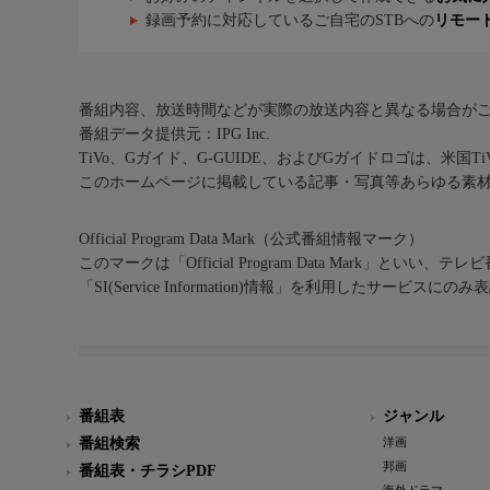
録画予約に対応しているご自宅のSTBへの
リモー
番組内容、放送時間などが実際の放送内容と異なる場合が
番組データ提供元：IPG Inc.
TiVo、Gガイド、G-GUIDE、およびGガイドロゴは、米国T
このホームページに掲載している記事・写真等あらゆる素
Official Program Data Mark（公式番組情報マーク）
このマークは「Official Program Data Mark」といい
「SI(Service Information)情報」を利用したサービ
番組表
ジャンル
番組検索
洋画
邦画
番組表・チラシPDF