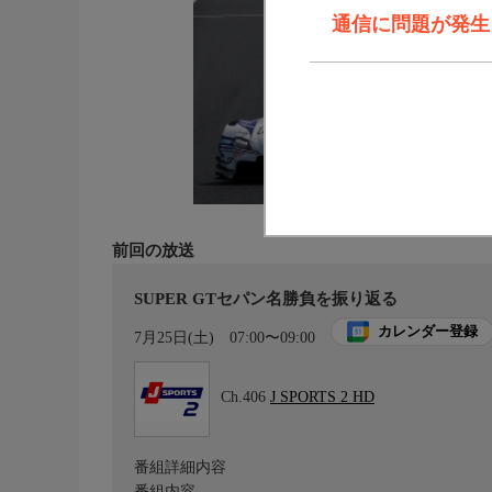
通信に問題が発生しま
前回の放送
SUPER GTセパン名勝負を振り返る
カレンダー登録
7月25日(土)
07:00〜09:00
Ch.406
J SPORTS 2 HD
番組詳細内容
番組内容