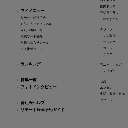
海外ドラマ
国内ドラマ
マイメニュー
アジアドラマ
リモート録画予約
韓流まつり
お気に入りチャンネル
スポーツ
見たい番組一覧
プロ野球
検索ワード登録
サッカー
番組お知らせメール
ゴルフ
マイ番組ページ
テニス
ランキング
アニメ・キッズ
ディズニー
特集一覧
音楽
フォトインタビュー
エンタメ
生活・趣味・教養
アダルト
番組表ヘルプ
リモート録画予約ガイド