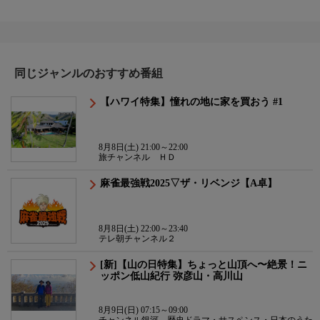
同じジャンルのおすすめ番組
【ハワイ特集】憧れの地に家を買おう #1
8月8日(土) 21:00～22:00
旅チャンネル ＨＤ
麻雀最強戦2025▽ザ・リベンジ【A卓】
8月8日(土) 22:00～23:40
テレ朝チャンネル２
[新]【山の日特集】ちょっと山頂へ〜絶景！ニ
ッポン低山紀行 弥彦山・高川山
8月9日(日) 07:15～09:00