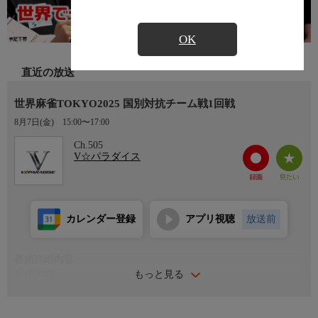
OK
直近の放送
世界麻雀TOKYO2025 国別対抗チーム戦1回戦
8月7日(金)
15:00〜17:00
Ch.505
V☆パラダイス
カレンダー登録
アプリ視聴
放送前
番組詳細内容
もっと見る
番組内容
2014年からはじまり世界中の都市で開催されてきたWRCが、つ
いに日本に。日本からはMリーガーをはじめとするトッププロた