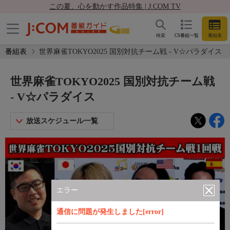
この夏、心を動かす作品特集 | J:COM TV
検索
CS番組一覧
番組表
番組表
世界麻雀TOKYO2025 国別対抗チーム戦 - V☆パラダイス
世界麻雀TOKYO2025 国別対抗チーム戦
- V☆パラダイス
放送スケジュール一覧
エラー
通信に問題が発生しました[error]