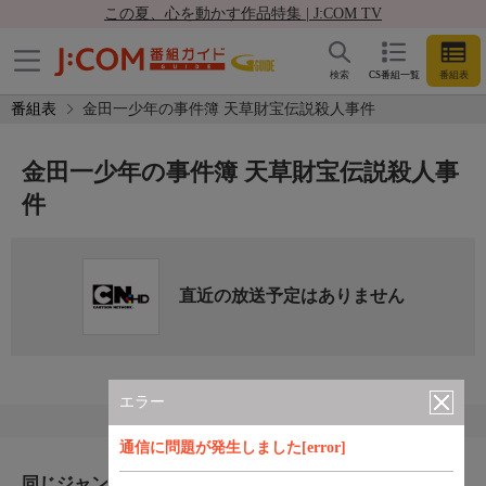
この夏、心を動かす作品特集 | J:COM TV
検索
CS番組一覧
番組表
番組表
金田一少年の事件簿 天草財宝伝説殺人事件
金田一少年の事件簿 天草財宝伝説殺人事
件
直近の放送予定はありません
エラー
通信に問題が発生しました[error]
同じジャンルのおすすめ番組