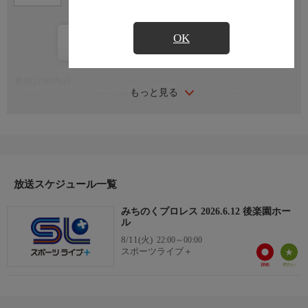
OK
カレンダー登録
番組詳細内容
もっと見る
24時間プロレス・格闘技専門チャンネル「サムライTV」から厳
選された番組をお届けします！
放送スケジュール一覧
みちのくプロレス 2026.6.12 後楽園ホー
ル
8/11(火)
22:00～00:00
スポーツライブ＋