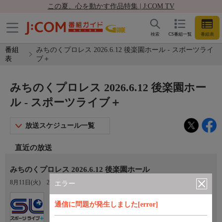
この夏、心を動かす作品特集 | J:COM TV
検索
CS番組一覧
番組表
番組
みちのくプロレス 2026.6.12 後楽園ホール - スポーツライ
表
ブ＋
みちのくプロレス 2026.6.12 後楽園ホー
ル - スポーツライブ＋
放送スケジュール一覧
直近の放送
みちのくプロレス 2026.6.12 後楽園ホール
8月11日(火)
22:00〜00:00
エラー
Ch.410
通信に問題が発生しました[error]
スポーツライブ＋