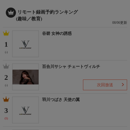
リモート録画予約ランキング
(趣味／教育)
08/06更新
谷碧 女神の誘惑
1
(-)
百合川サシャ チェートヴィルチ
2
次回放送
(-)
羽川つばさ 天使の翼
3
(1)