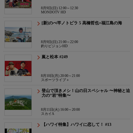
8月9日(日) 12:00～12:30
MONDOTV HD
[新]のべ竿ノトビラ 5 高橋哲也×福江島の海
8月9日(日) 21:00～22:00
釣りビジョンHD
嵐と松本 #249
8月10日(月) 20:00～21:00
スポーツライブ＋
登山で頂きメシ！山の日スペシャル 〜神秘と迫
力の“岩”特集〜
8月11日(火) 16:00～20:00
スカイA
【ハワイ特集】ハワイに恋して！ #13