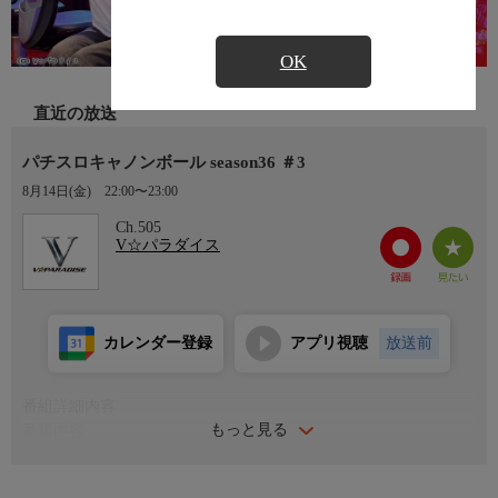
OK
直近の放送
パチスロキャノンボール season36 ＃3
8月14日(金)
22:00〜23:00
Ch.505
V☆パラダイス
カレンダー登録
アプリ視聴
放送前
番組詳細内容
もっと見る
番組内容
今をときめく強者女性スロッター3人が番組レギュラーの生き残
りをかけてガチ対決！大人気パチスロライターはもちろん、異業