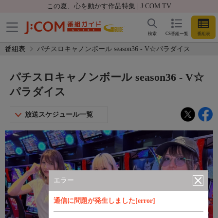
この夏、心を動かす作品特集 | J:COM TV
検索
CS番組一覧
番組表
番組表
パチスロキャノンボール season36 - V☆パラダイス
パチスロキャノンボール season36 - V☆
パラダイス
放送スケジュール一覧
エラー
通信に問題が発生しました[error]