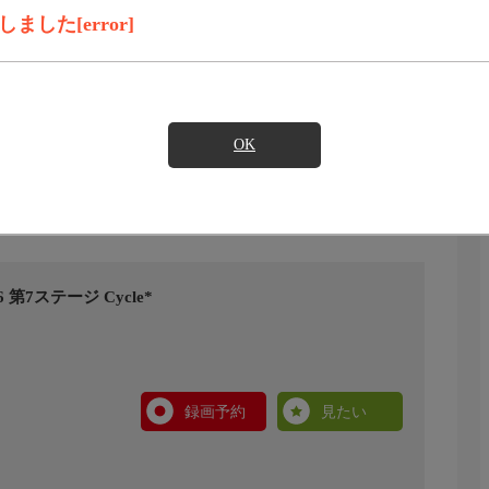
した[error]
OK
第7ステージ Cycle*
録画予約
見たい