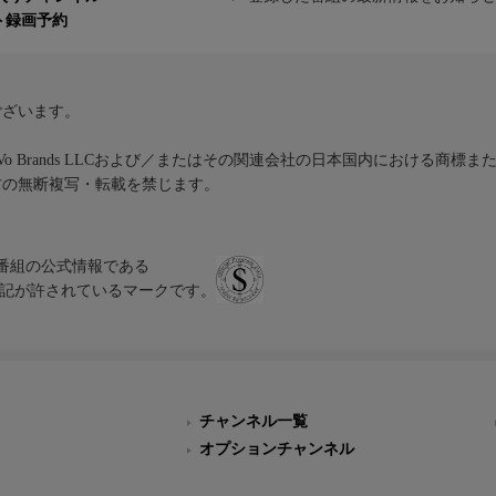
ト録画予約
ございます。
iVo Brands LLCおよび／またはその関連会社の日本国内における商標
材の無断複写・転載を禁じます。
、テレビ番組の公式情報である
スにのみ表記が許されているマークです。
チャンネル一覧
オプションチャンネル