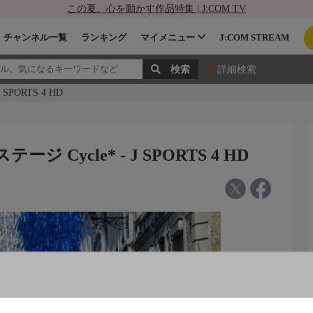
この夏、心を動かす作品特集 | J:COM TV
チャンネル一覧
ランキング
マイメニュー
J:COM STREAM
詳細検索
PORTS 4 HD
 Cycle* - J SPORTS 4 HD