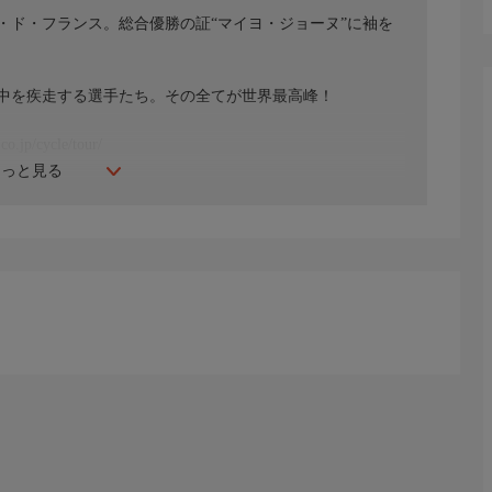
・ド・フランス。総合優勝の証“マイヨ・ジョーヌ”に袖を
中を疾走する選手たち。その全てが世界最高峰！
/cycle/tour/
もっと見る