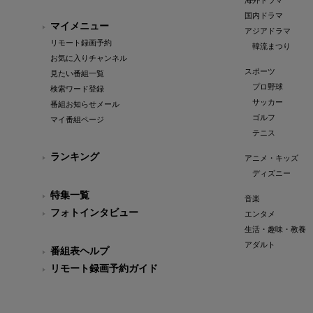
海外ドラマ
国内ドラマ
マイメニュー
アジアドラマ
リモート録画予約
韓流まつり
お気に入りチャンネル
スポーツ
見たい番組一覧
プロ野球
検索ワード登録
サッカー
番組お知らせメール
ゴルフ
マイ番組ページ
テニス
ランキング
アニメ・キッズ
ディズニー
特集一覧
音楽
フォトインタビュー
エンタメ
生活・趣味・教養
アダルト
番組表ヘルプ
リモート録画予約ガイド