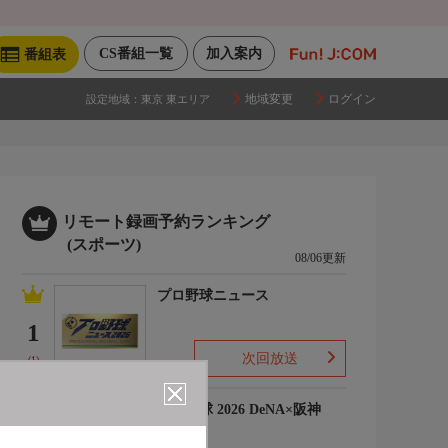
CS番組一覧
加入案内
番組表
地域変更
ログイン
設定地域：
東京 東エリア
リモート録画予約ランキング
(スポーツ)
08/06更新
プロ野球ニュース
1
次回放送
(1)
プロ野球 2026 DeNA×阪神
2