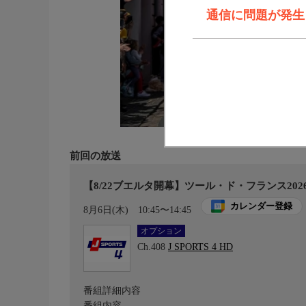
通信に問題が発生しま
前回の放送
【8/22ブエルタ開幕】ツール・ド・フランス2026 
カレンダー登録
8月6日(木)
10:45〜14:45
オプション
Ch.408
J SPORTS 4 HD
番組詳細内容
番組内容