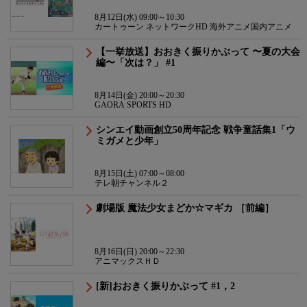
8月12日(水) 09:00～10:30
カートゥーン ネットワークHD 海外アニメ国内アニメ
【一挙放送】おおきく振りかぶって 〜夏の大会
編〜「次は？」 #1
8月14日(金) 20:00～20:30
GAORA SPORTS HD
シンエイ動画創立50周年記念 戦争童話集1「ウ
ミガメと少年」
8月15日(土) 07:00～08:00
テレ朝チャンネル２
劇場版 魔法少女まどか☆マギカ ［前編］
8月16日(日) 20:00～22:30
アニマックスＨＤ
[新]おおきく振りかぶって #1，2