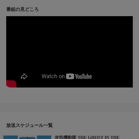
中村悠一 後藤光祐 奈良徹 宮内敦士 大井麻利衣 金田朋
子
番組の見どころ
西暦2029年。近未来の日本。全身義体のサイボーグ・草薙素子
は、内務省の荒巻大輔の要請を受け、犯罪を未然に防ぐ攻性の組
織“攻殻機動隊”のリーダーとして活動を始める。凶悪な電脳犯罪
を追うなかで、草薙たちの前に正体不明のハッカー“人形使い”が
現れる。
放送スケジュール一覧
攻殻機動隊 THE GHOST IN THE