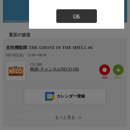
OK
直近の放送
攻殻機動隊 THE GHOST IN THE SHELL #6
8月14日(金)
23:30〜00:00
Ch.500
映画･チャンネルNECO-HD
カレンダー登録
番組詳細内容
もっと見る
番組内容
監督：モコちゃん 声の出演：坂本真綾 山路和弘 安元洋貴