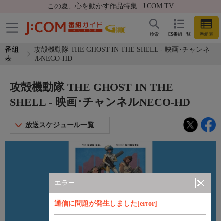
この夏、心を動かす作品特集 | J:COM TV
検索
CS番組一覧
番組表
番組
攻殻機動隊 THE GHOST IN THE SHELL - 映画･チャンネ
表
ルNECO-HD
攻殻機動隊 THE GHOST IN THE
SHELL - 映画･チャンネルNECO-HD
放送スケジュール一覧
エラー
通信に問題が発生しました[error]