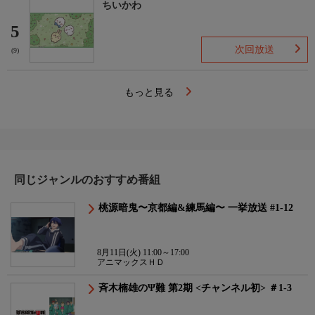
ちいかわ
5
次回放送
(9)
もっと見る
同じジャンルのおすすめ番組
桃源暗鬼〜京都編&練馬編〜 一挙放送 #1-12
8月11日(火) 11:00～17:00
アニマックスＨＤ
斉木楠雄のΨ難 第2期 <チャンネル初> ＃1-3