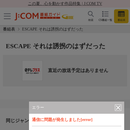
この夏、心を動かす作品特集 | J:COM TV
検索
CS番組一覧
番組表
番組表
ESCAPE それは誘拐のはずだった
ESCAPE それは誘拐のはずだった
直近の放送予定はありません
エラー
通信に問題が発生しました[error]
同じジャンルのおすすめ番組