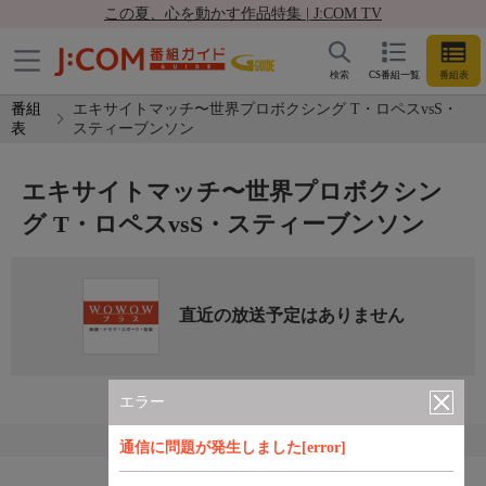
この夏、心を動かす作品特集 | J:COM TV
検索
CS番組一覧
番組表
番組
エキサイトマッチ〜世界プロボクシング T・ロペスvsS・
表
スティーブンソン
エキサイトマッチ〜世界プロボクシン
グ T・ロペスvsS・スティーブンソン
直近の放送予定はありません
エラー
通信に問題が発生しました[error]