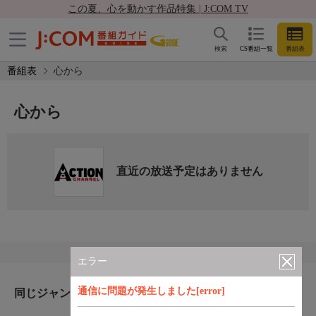
この夏、心を動かす作品特集 | J:COM TV
検索
CS番組一覧
番組表
番組表
心から
心から
直近の放送予定はありません
エラー
通信に問題が発生しました[error]
同じジャンルのおすすめ番組