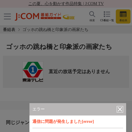
この夏、心を動かす作品特集 | J:COM TV
検索
CS番組一覧
番組表
番組表
ゴッホの跳ね橋と印象派の画家たち
ゴッホの跳ね橋と印象派の画家たち
直近の放送予定はありません
エラー
通信に問題が発生しました[error]
同じジャンルのおすすめ番組