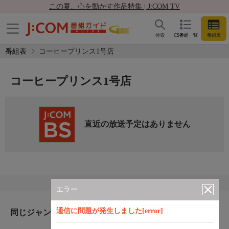
この夏、心を動かす作品特集 | J:COM TV
検索
CS番組一覧
番組表
番組表
コーヒープリンス1号店
コーヒープリンス1号店
直近の放送予定はありません
エラー
通信に問題が発生しました[error]
同じジャンルのおすすめ番組