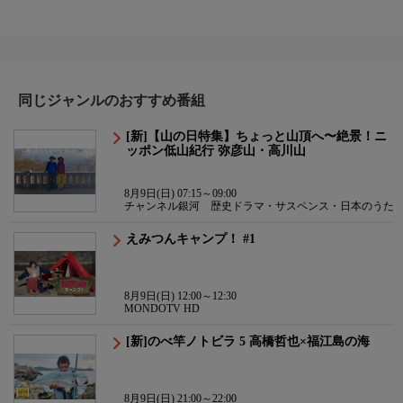
同じジャンルのおすすめ番組
[新]【山の日特集】ちょっと山頂へ〜絶景！ニ
ッポン低山紀行 弥彦山・高川山
8月9日(日) 07:15～09:00
チャンネル銀河 歴史ドラマ・サスペンス・日本のうた
えみつんキャンプ！ #1
8月9日(日) 12:00～12:30
MONDOTV HD
[新]のべ竿ノトビラ 5 高橋哲也×福江島の海
8月9日(日) 21:00～22:00