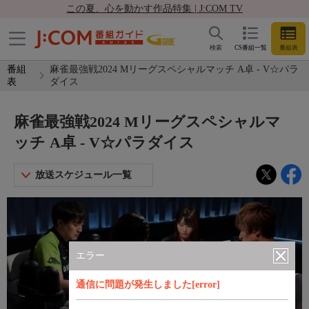
この夏、心を動かす作品特集 | J:COM TV
検索
CS番組一覧
番組表
番組
麻雀最強戦2024 Mリーグスペシャルマッチ A卓 - V☆パラ
表
ダイス
麻雀最強戦2024 Mリーグスペシャルマ
ッチ A卓 - V☆パラダイス
放送スケジュール一覧
エラー
通信に問題が発生しました[error]