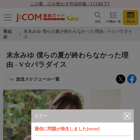
この夏、心を動かす作品特集 | J:COM TV
検索
CS番組一覧
番組表
番組
末永みゆ 僕らの夏が終わらなかった理由 - V☆パラダイ
表
ス
末永みゆ 僕らの夏が終わらなかった理
由 - V☆パラダイス
放送スケジュール一覧
エラー
通信に問題が発生しました[error]