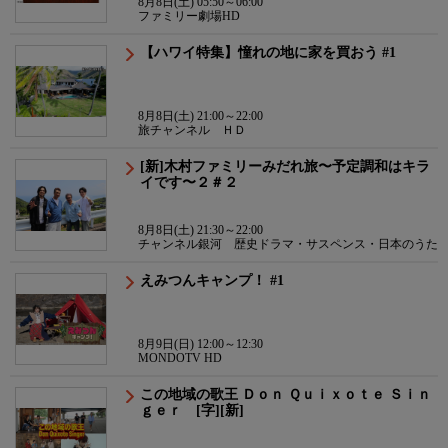
8月8日(土) 05:50～06:00
ファミリー劇場HD
【ハワイ特集】憧れの地に家を買おう #1
8月8日(土) 21:00～22:00
旅チャンネル ＨＤ
[新]木村ファミリーみだれ旅〜予定調和はキラ
イです〜２＃２
8月8日(土) 21:30～22:00
チャンネル銀河 歴史ドラマ・サスペンス・日本のうた
えみつんキャンプ！ #1
8月9日(日) 12:00～12:30
MONDOTV HD
この地域の歌王 Ｄｏｎ Ｑｕｉｘｏｔｅ Ｓｉｎ
ｇｅｒ [字][新]