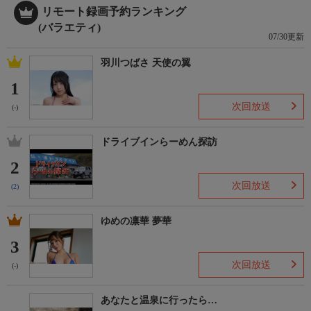
リモート録画予約ランキング
(バラエティ)
07/30更新
羽川つばさ 天使の翼
1
次回放送
(-)
ドライブインらーめん探訪
2
次回放送
(2)
ゆめの凛華 夢華
3
次回放送
(-)
あなたと温泉に行ったら…