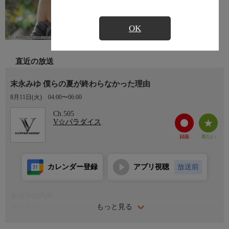
OK
直近の放送
末永みゆ 僕らの夏が終わらなかった理由
8月11日(火)
04:00〜06:00
Ch.505
V☆パラダイス
カレンダー登録
アプリ視聴
放送前
番組詳細内容
もっと見る
番組内容
日テレジェニック2013グランプリ、伝説のティーンアイドル・末