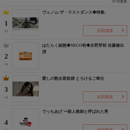
07/30更新
ヴェノム:ザ・ラストダンス◆特集:
1
次回放送
(-)
はたらく細胞◆NECO初◆永野芽郁 佐藤健出
演
2
(-)
愛しの熟女家政婦 とろけるご奉仕
3
次回放送
(-)
でっちあげ 〜殺人教師と呼ばれた男
4
次回放送