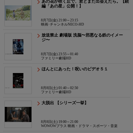
あの花が咲く丘で、君とまた出会えたら。【続
編「あの星」公開！】
8月7日(金) 21:00～23:15
映画･チャンネルNECO-HD
放送禁止 劇場版 洗脳〜邪悪なる鉄のイメー
ジ〜
8月7日(金) 23:55～01:40
ファミリー劇場HD
ほんとにあった！呪いのビデオ５１
8月8日(土) 01:40～02:50
ファミリー劇場HD
大脱出 【シリーズ一挙】
8月8日(土) 19:00～21:00
WOWOWプラス 映画・ドラマ・スポーツ・音楽