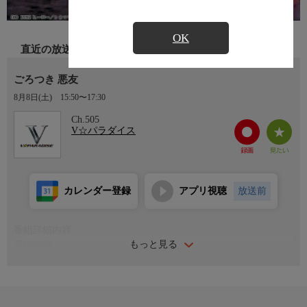
OK
直近の放送
ごろつき 悪友
8月8日(土)
15:50〜17:30
Ch.505
V☆パラダイス
カレンダー登録
アプリ視聴
放送前
番組詳細内容
もっと見る
番組内容
ひょんな事から、華やかな世界にあこがれ、極道・有栖川組に就
職した大学生の瞳と少年院上がりの涼。しかし、現実は厳しい。
雑巾掛けに深夜当番、怒鳴られ殴られの下積み修行。そんな二人
に本格的な仕事が回ってきた…。