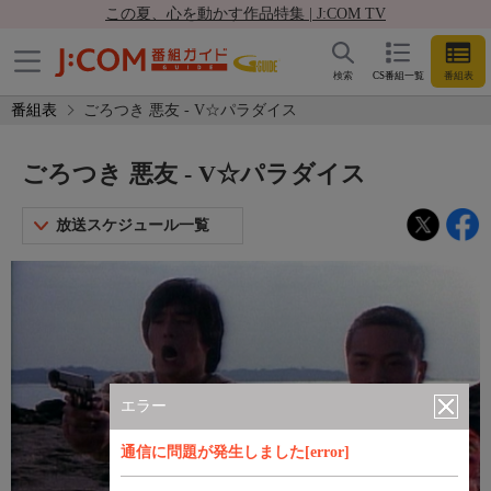
この夏、心を動かす作品特集 | J:COM TV
検索
CS番組一覧
番組表
番組表
ごろつき 悪友 - V☆パラダイス
ごろつき 悪友 - V☆パラダイス
放送スケジュール一覧
エラー
通信に問題が発生しました[error]