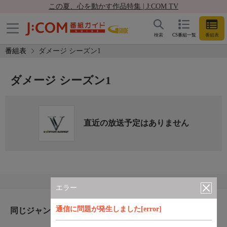
この夏、心を動かす作品特集 | J:COM TV
検索
CS番組一覧
番組表
番組表
ダメージ シーズン1
ダメージ シーズン1
直近の放送予定はありません
エラー
通信に問題が発生しました[error]
同じジャンルのおすすめ番組