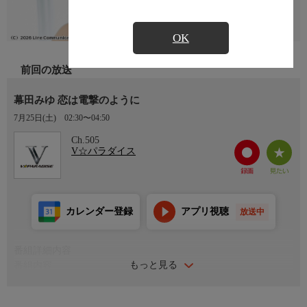
OK
前回の放送
幕田みゆ 恋は電撃のように
7月25日(土)
02:30〜04:50
Ch.505
V☆パラダイス
カレンダー登録
アプリ視聴
放送中
番組詳細内容
もっと見る
番組内容
あの「電撃ネットワーク」に新加入で話題となった、幕田みゆち
ゃんのイメージが登場。170センチの高身長と美ヒップが魅力