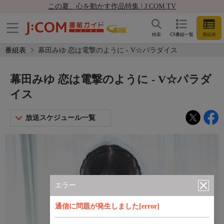
この夏、心を動かす作品特集 | J:COM TV
検索
CS番組一覧
番組表
番組表
幕田みゆ 恋は電撃のように - V☆パラダイス
幕田みゆ 恋は電撃のように - V☆パラダ
イス
放送スケジュール一覧
エラー
通信に問題が発生しました[error]