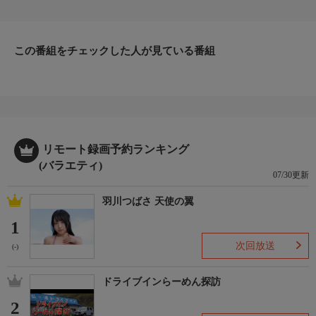
的。予測不能な刺激と快感が交錯する電撃のひとときを十分に満
喫できる。
この番組をチェックした人が見ている番組
リモート録画予約ランキング
(バラエティ)
07/30更新
羽川つばさ 天使の翼
1
次回放送
(-)
ドライブインらーめん探訪
2