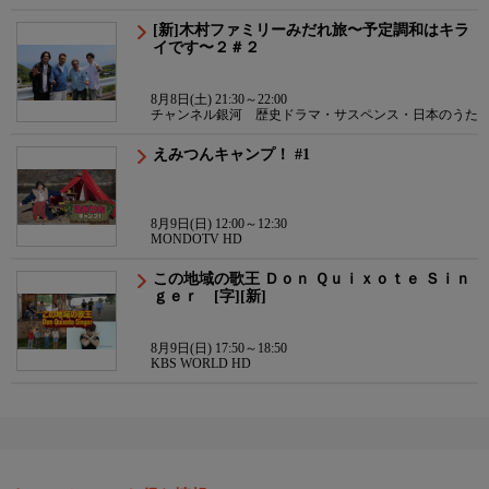
[新]木村ファミリーみだれ旅〜予定調和はキラ
イです〜２＃２
8月8日(土) 21:30～22:00
チャンネル銀河 歴史ドラマ・サスペンス・日本のうた
えみつんキャンプ！ #1
8月9日(日) 12:00～12:30
MONDOTV HD
この地域の歌王 Ｄｏｎ Ｑｕｉｘｏｔｅ Ｓｉｎ
ｇｅｒ [字][新]
8月9日(日) 17:50～18:50
KBS WORLD HD