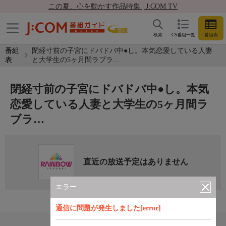
この夏、心を動かす作品特集 | J:COM TV
検索
CS番組一覧
番組表
番組
閉経寸前の子宮にドバドバ中●し。本気恋愛している人妻
表
と大学生の5ヶ月間ラブラ…
閉経寸前の子宮にドバドバ中●し。本気
恋愛している人妻と大学生の5ヶ月間ラ
ブラ…
直近の放送予定はありません
エラー
通信に問題が発生しました[error]