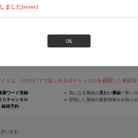
した[error]
OK
組ガイドは、J:COM TVで楽しめる全チャンネルを網羅した番組
検索ワード登録
気になる番組の
見たい番組
一覧への
入りチャンネル
登録した番組の最新情報をお知らせ
ト録画予約
ございます。