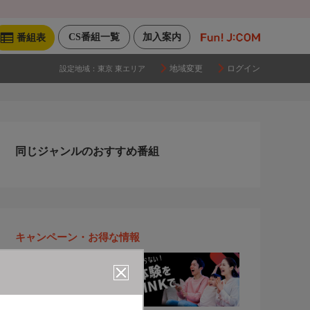
CS番組一覧
加入案内
番組表
地域変更
ログイン
設定地域：
東京 東エリア
同じジャンルのおすすめ番組
キャンペーン・お得な情報