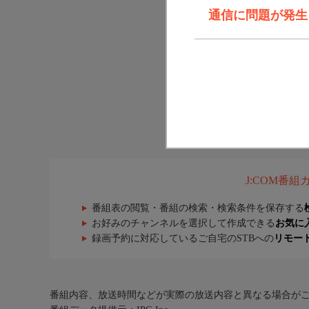
通信に問題が発生しま
J:COM番
番組表の閲覧・番組の検索・検索条件を保存する
お好みのチャンネルを選択して作成できる
お気に
録画予約に対応しているご自宅のSTBへの
リモー
番組内容、放送時間などが実際の放送内容と異なる場合が