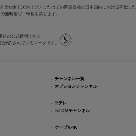
iVo Brands LLCおよび／またはその関連会社の日本国内における商標
材の無断複写・転載を禁じます。
、テレビ番組の公式情報である
スにのみ表記が許されているマークです。
チャンネル一覧
オプションチャンネル
J:テレ
J:COMチャンネル
ケーブル4K