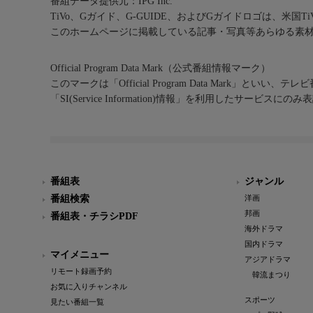
番組データ提供元：IPG Inc.
TiVo、Gガイド、G-GUIDE、およびGガイドロゴは、米国T
このホームページに掲載している記事・写真等あらゆる素
Official Program Data Mark（公式番組情報マーク）
このマークは「Official Program Data Mark」といい
「SI(Service Information)情報」を利用したサービ
番組表
ジャンル
番組検索
洋画
邦画
番組表・チラシPDF
海外ドラマ
国内ドラマ
マイメニュー
アジアドラマ
リモート録画予約
韓流まつり
お気に入りチャンネル
スポーツ
見たい番組一覧