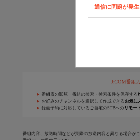
通信に問題が発生しま
J:COM番
番組表の閲覧・番組の検索・検索条件を保存する
お好みのチャンネルを選択して作成できる
お気に
録画予約に対応しているご自宅のSTBへの
リモー
番組内容、放送時間などが実際の放送内容と異なる場合が