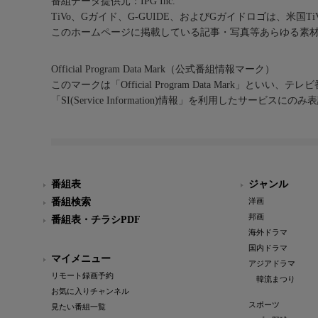
番組データ提供元：IPG Inc.
TiVo、Gガイド、G-GUIDE、およびGガイドロゴは、米国T
このホームページに掲載している記事・写真等あらゆる素
Official Program Data Mark（公式番組情報マーク）
このマークは「Official Program Data Mark」といい
「SI(Service Information)情報」を利用したサービ
番組表
ジャンル
番組検索
洋画
邦画
番組表・チラシPDF
海外ドラマ
国内ドラマ
マイメニュー
アジアドラマ
リモート録画予約
韓流まつり
お気に入りチャンネル
スポーツ
見たい番組一覧