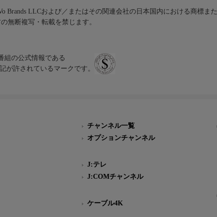
iVo Brands LLCおよび／またはその関連会社の日本国内における商標
材の無断複写・転載を禁じます。
、テレビ番組の公式情報である
スにのみ表記が許されているマークです。
チャンネル一覧
オプションチャンネル
J:テレ
J:COMチャンネル
ケーブル4K