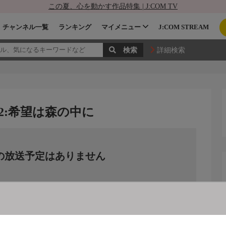
この夏、心を動かす作品特集 | J:COM TV
チャンネル一覧
ランキング
マイメニュー
J:COM STREAM
詳細検索
2:希望は森の中に
の放送予定はありません