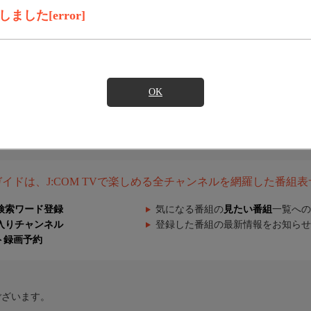
した[error]
OK
組ガイドは、J:COM TVで楽しめる全チャンネルを網羅した番組
検索ワード登録
気になる番組の
見たい番組
一覧への
入りチャンネル
登録した番組の最新情報をお知らせ
ト録画予約
ございます。