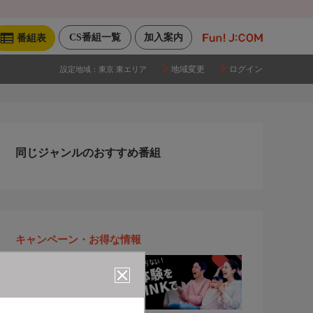
CS番組一覧
加入案内
番組表
地域変更
ログイン
設定地域：
東京 東エリア
同じジャンルのおすすめ番組
キャンペーン・お得な情報