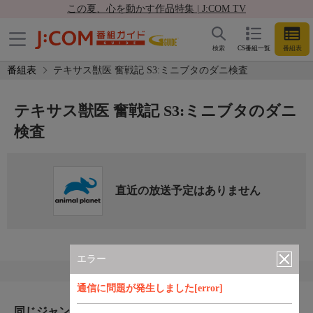
この夏、心を動かす作品特集 | J:COM TV
検索
CS番組一覧
番組表
番組表
テキサス獣医 奮戦記 S3:ミニブタのダニ検査
テキサス獣医 奮戦記 S3:ミニブタのダニ
検査
直近の放送予定はありません
エラー
通信に問題が発生しました[error]
同じジャンルのおすすめ番組