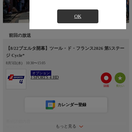
OK
前回の放送
【8/22ブエルタ開幕】ツール・ド・フランス2026 第5ステー
ジ Cycle*
8月5日(水)
10:30〜15:05
Ch.408
オプション
J SPORTS 4 HD
カレンダー登録
番組詳細内容
もっと見る
番組内容