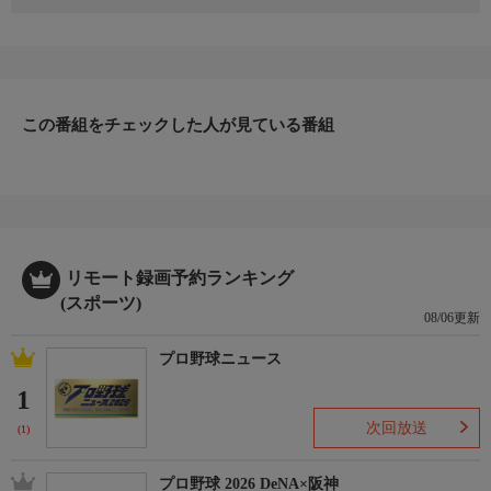
世界三大スポーツイベントの一つといわれるツール・ド・フラン
ス。総合優勝の証“マイヨ・ジョーヌ”に袖を通すため、有力選手
たちが熱い火花を散らす。
美しいコース、沿道の熱狂的なファン、そしてその中を疾走する
この番組をチェックした人が見ている番組
選手たち。その全てが世界最高峰！
【ツール・ド・フランス中継HP】
https://www.jsports.co.jp/cycle/tour/
リモート録画予約ランキング
(スポーツ)
08/06更新
プロ野球ニュース
1
次回放送
(1)
プロ野球 2026 DeNA×阪神