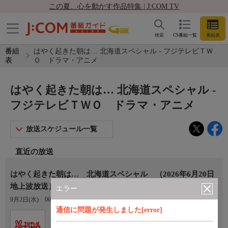
この夏、心を動かす作品特集 | J:COM TV
検索
CS番組一覧
番組表
番組
はやく起きた朝は… 北海道スペシャル - フジテレビＴＷ
表
Ｏ ドラマ・アニメ
はやく起きた朝は… 北海道スペシャル -
フジテレビＴＷＯ ドラマ・アニメ
放送スケジュール一覧
直近の放送
はやく起きた朝は… 北海道スペシャル （2026年6月20日
地上波放送）
エラー
9月2日(水)
06:20〜07:10
通信に問題が発生しました[error]
Ch.754
フジテレビＴＷＯ ドラマ・アニ