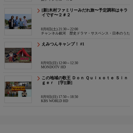
[新]木村ファミリーみだれ旅〜予定調和はキラ
イです〜２＃２
8月8日(土) 21:30～22:00
チャンネル銀河 歴史ドラマ・サスペンス・日本のうた
えみつんキャンプ！ #1
8月9日(日) 12:00～12:30
MONDOTV HD
この地域の歌王 Ｄｏｎ Ｑｕｉｘｏｔｅ Ｓｉｎ
ｇｅｒ [字][新]
8月9日(日) 17:50～18:50
KBS WORLD HD