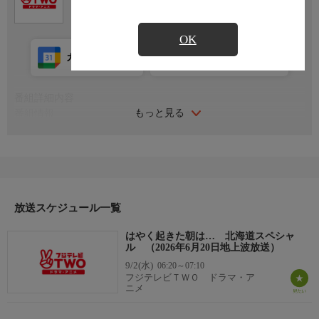
メ
OK
カレンダー登録
アプリ視聴
放送前
番組詳細内容
もっと見る
番組情報
前身番組「おそく起きた朝は…」のスタート以来、30年以上続く
人気トークバラエティ『はやく起きた朝は…』が地上波フジテレ
ビからお引越し！レギュラー放送中！ 視聴者からのハガキによ
る「不平、不満、グチ」をもとに今、一番気になる出来事や世の
中に対する疑問を、松居直美・磯野貴理子・森尾由美の3人が自
ら体験してきた「今だから話せる身近なエピソードや裏話」を交
放送スケジュール一覧
えてしゃべりまくる。お楽しみに！
はやく起きた朝は… 北海道スペシャ
ル （2026年6月20日地上波放送）
9/2(水)
06:20～07:10
フジテレビＴＷＯ ドラマ・ア
ニメ