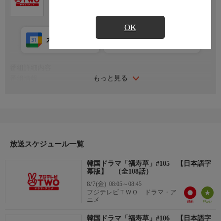
メ
OK
カレンダー登録
アプリ視聴
放送前
番組詳細内容
もっと見る
番組情報
「濡れ衣を着せられ、何もかも奪われた女の復讐が今、始まる」
親の再婚により姉妹となったユラとヨナ。2人の女の執拗な争い
は圧巻！愛憎・嫉妬・殺人・隠蔽・濡れ衣・絶望・裏切り・脱
獄・妊娠・冤罪・偽物、そして復讐…
嘘に嘘を重ねたことにより、後戻り出来なくなったユラの運命
は…？
放送スケジュール一覧
そして、自分を陥れた人々への復讐を果たすためにヨナがしたこ
韓国ドラマ「福寿草」#105 【日本語字
とは？復讐の結末は…？
幕版】 （全108話）
8/7(金)
08:05～08:45
フジテレビＴＷＯ ドラマ・ア
ニメ
韓国ドラマ「福寿草」#106 【日本語字