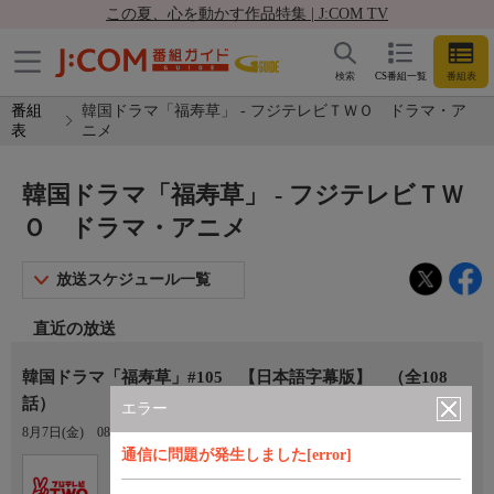
この夏、心を動かす作品特集 | J:COM TV
検索
CS番組一覧
番組表
番組
韓国ドラマ「福寿草」 - フジテレビＴＷＯ ドラマ・ア
表
ニメ
韓国ドラマ「福寿草」 - フジテレビＴＷ
Ｏ ドラマ・アニメ
放送スケジュール一覧
直近の放送
韓国ドラマ「福寿草」#105 【日本語字幕版】 （全108
話）
エラー
8月7日(金)
08:05〜08:45
通信に問題が発生しました[error]
Ch.754
フジテレビＴＷＯ ドラマ・アニ