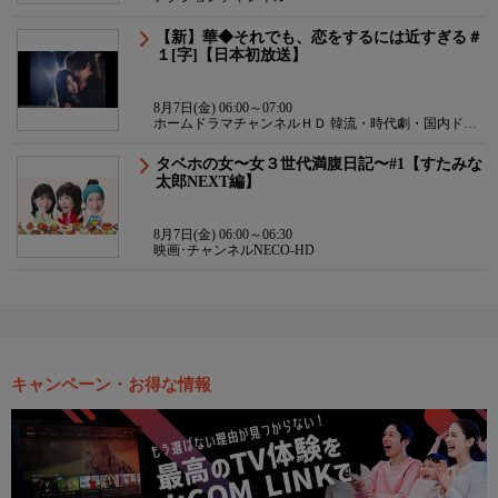
【新】華◆それでも、恋をするには近すぎる＃
１[字]【日本初放送】
8月7日(金) 06:00～07:00
ホームドラマチャンネルＨＤ 韓流・時代劇・国内ドラ
マ
タベホの女〜女３世代満腹日記〜#1【すたみな
太郎NEXT編】
8月7日(金) 06:00～06:30
映画･チャンネルNECO-HD
キャンペーン・お得な情報