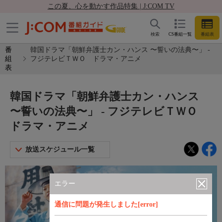
この夏、心を動かす作品特集 | J:COM TV
検索
CS番組一覧
番組表
番
韓国ドラマ「朝鮮弁護士カン・ハンス 〜誓いの法典〜」 -
組
フジテレビＴＷＯ ドラマ・アニメ
表
韓国ドラマ「朝鮮弁護士カン・ハンス
〜誓いの法典〜」 - フジテレビＴＷＯ
ドラマ・アニメ
放送スケジュール一覧
エラー
通信に問題が発生しました[error]