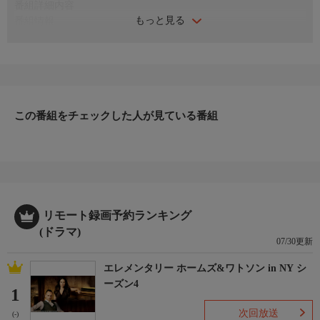
番組詳細内容
もっと見る
番組情報
「破天荒な弁護士×身分を隠して暮らす王女！正反対な2人が繰り
広げる法廷ラブロマンス時代劇」
朝鮮時代、巨大な権力に立ち向かおうとする外知部（弁護士）が
いた。その名はカン・ハンス。身分を隠して市中で暮らし、民が
住みやすい国造りを理想とする王女イ・ヨンジュに振り回されな
がらも、ハンスはやがて漢陽で名をとどろかす外知部になる。と
この番組をチェックした人が見ている番組
ころが心の奥底では自分の両親を殺した敵への復讐を誓ってい
た…
リモート録画予約ランキング
(ドラマ)
07/30更新
エレメンタリー ホームズ&ワトソン in NY シ
ーズン4
1
次回放送
(-)