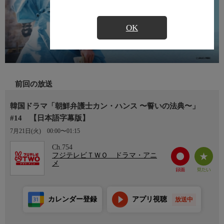
OK
前回の放送
韓国ドラマ「朝鮮弁護士カン・ハンス 〜誓いの法典〜」
#14 【日本語字幕版】
7月21日(火)
00:00〜01:15
Ch.754
フジテレビＴＷＯ ドラマ・アニ
メ
カレンダー登録
アプリ視聴
放送中