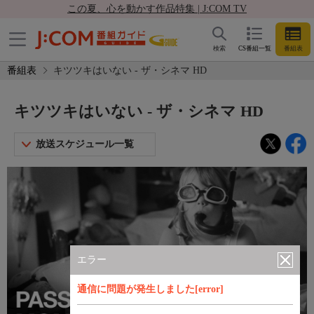
この夏、心を動かす作品特集 | J:COM TV
検索
CS番組一覧
番組表
番組表
キツツキはいない - ザ・シネマ HD
キツツキはいない - ザ・シネマ HD
放送スケジュール一覧
エラー
通信に問題が発生しました[error]