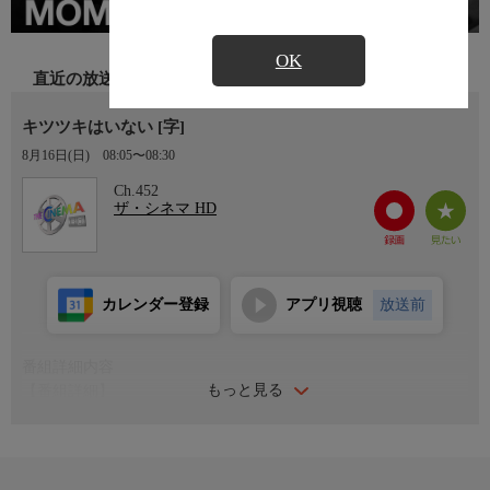
OK
直近の放送
キツツキはいない [字]
8月16日(日)
08:05〜08:30
Ch.452
ザ・シネマ HD
カレンダー登録
アプリ視聴
放送前
番組詳細内容
もっと見る
【番組詳細】
「ピアノ・レッスン」で女性監督として初のカンヌ国際映画祭パ
ルム・ドールを受賞したジェーン・カンピオン監督が、学生時代
に製作した短編作品。人々の日常に潜む気まずさや滑稽さを、鋭
い観察眼とユーモアで綴る。(1984年・オーストラリア・13分・