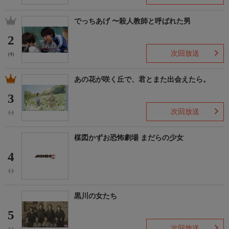
でっちあげ 〜殺人教師と呼ばれた男
2
次回放送
(4)
あの花が咲く丘で、君とまた出会えたら。
3
次回放送
(-)
楳図かずお恐怖劇場 まだらの少女
4
(-)
黒川の女たち
5
次回放送