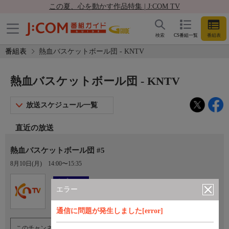
この夏、心を動かす作品特集 | J:COM TV
検索
CS番組一覧
番組表
番組表
熱血バスケットボール団 - KNTV
熱血バスケットボール団 - KNTV
放送スケジュール一覧
直近の放送
熱血バスケットボール団 #5
8月10日(月)
14:00〜15:35
Ch.761
オプション
KNTV
エラー
通信に問題が発生しました[error]
このチャンネルのご視聴には、オプションチャンネル(有料)のご契約が