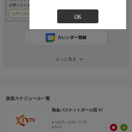
必要となります。
お申し込みはこちら
ご利用料金はこちら
OK
カレンダー登録
番組詳細内容
もっと見る
出演者
ソ・ジャンフン、チョン・テプン、ミンホ(SHINee)、ジヌン
(2AM)、ジャニー(NCT)、パク・ウンソク、ソン・テジンほか
放送スケジュール一覧
熱血バスケットボール団 #5
8/10(月)
14:00～15:35
KNTV