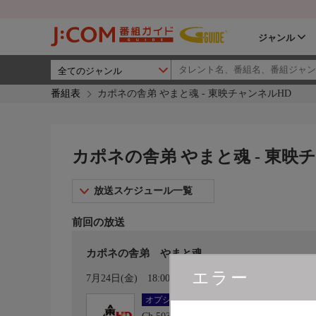
ジャンル
番組表
カポネの舎弟 やまと魂 - 東映チャンネルHD
カポネの舎弟 やまと魂 - 東映
放送スケジュール一覧
前回の放送
カポネの舎弟 やまと魂
エラー
カレンダー登録
7月24日(金)
18:00〜20:00
オプション