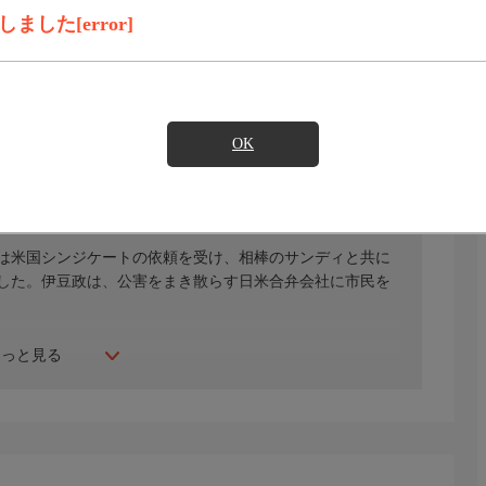
録画予約
見たい
した[error]
)のご契約が必要となります。
OK
／Ｅ・Ｈエリック／由利徹／遠藤辰雄／毛利菊枝
は米国シンジケートの依頼を受け、相棒のサンディと共に
した。伊豆政は、公害をまき散らす日米合弁会社に市民を
もっと見る