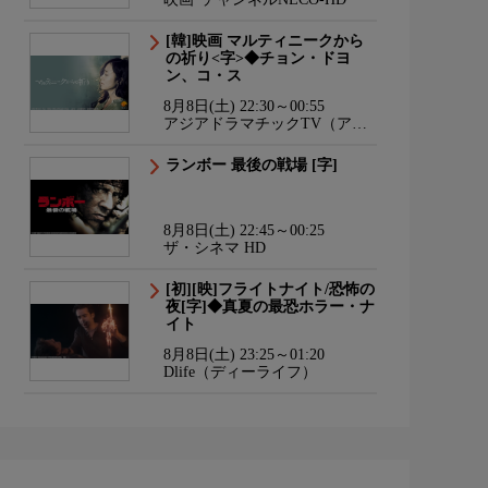
[韓]映画 マルティニークから
の祈り<字>◆チョン・ドヨ
ン、コ・ス
8月8日(土) 22:30～00:55
アジアドラマチックTV（アジ
ドラ）
ランボー 最後の戦場 [字]
8月8日(土) 22:45～00:25
ザ・シネマ HD
[初][映]フライトナイト/恐怖の
夜[字]◆真夏の最恐ホラー・ナ
イト
8月8日(土) 23:25～01:20
Dlife（ディーライフ）