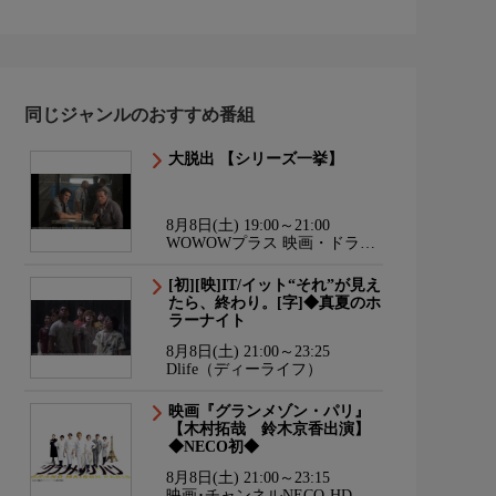
同じジャンルのおすすめ番組
大脱出 【シリーズ一挙】
8月8日(土) 19:00～21:00
WOWOWプラス 映画・ドラ
マ・スポーツ・音楽
[初][映]IT/イット“それ”が見え
たら、終わり。[字]◆真夏のホ
ラーナイト
8月8日(土) 21:00～23:25
Dlife（ディーライフ）
映画『グランメゾン・パリ』
【木村拓哉 鈴木京香出演】
◆NECO初◆
8月8日(土) 21:00～23:15
映画･チャンネルNECO-HD