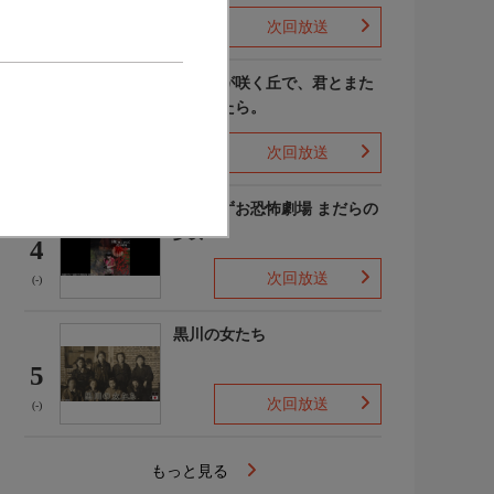
次回放送
(4)
あの花が咲く丘で、君とまた
出会えたら。
3
次回放送
(-)
楳図かずお恐怖劇場 まだらの
少女
4
次回放送
(-)
黒川の女たち
5
次回放送
(-)
もっと見る