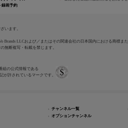
ト録画予約
ございます。
iVo Brands LLCおよび／またはその関連会社の日本国内における商標
材の無断複写・転載を禁じます。
、テレビ番組の公式情報である
スにのみ表記が許されているマークです。
チャンネル一覧
オプションチャンネル