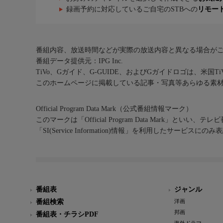
録画予約に対応しているご自宅のSTBへの
リモー
番組内容、放送時間などが実際の放送内容と異なる場合が
番組データ提供元：IPG Inc.
TiVo、Gガイド、G-GUIDE、およびGガイドロゴは、米国T
このホームページに掲載している記事・写真等あらゆる素
Official Program Data Mark（公式番組情報マーク）
このマークは「Official Program Data Mark」といい
「SI(Service Information)情報」を利用したサービ
番組表
ジャンル
番組検索
洋画
邦画
番組表・チラシPDF