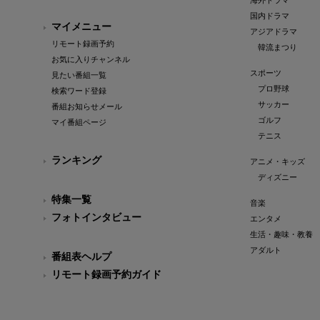
海外ドラマ
国内ドラマ
マイメニュー
アジアドラマ
リモート録画予約
韓流まつり
お気に入りチャンネル
スポーツ
見たい番組一覧
プロ野球
検索ワード登録
サッカー
番組お知らせメール
ゴルフ
マイ番組ページ
テニス
ランキング
アニメ・キッズ
ディズニー
特集一覧
音楽
フォトインタビュー
エンタメ
生活・趣味・教養
アダルト
番組表ヘルプ
リモート録画予約ガイド