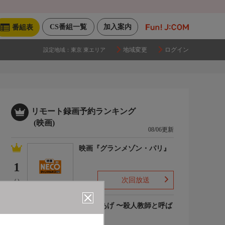
CS番組一覧
加入案内
番組表
地域変更
ログイン
設定地域：
東京 東エリア
リモート録画予約ランキング
(映画)
08/06更新
映画『グランメゾン・パリ』
1
次回放送
(-)
でっちあげ 〜殺人教師と呼ば
れた男
2