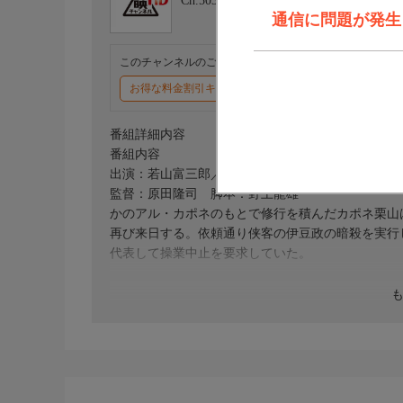
Ch.503
東映チャンネルHD
通信に問題が発生しま
このチャンネルのご視聴には、オプションチャンネル(有料
お得な料金割引キャンペーン実施中
番組詳細内容
番組内容
出演：若山富三郎／大木実／河津清三郎／真山知子
監督：原田隆司 脚本：野上龍雄
かのアル・カポネのもとで修行を積んだカポネ栗山
再び来日する。依頼通り侠客の伊豆政の暗殺を実行
代表して操業中止を要求していた。