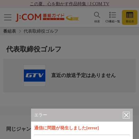
この夏、心を動かす作品特集 | J:COM TV
検索
CS番組一覧
番組表
番組表
代表取締役ゴルフ
代表取締役ゴルフ
直近の放送予定はありません
エラー
通信に問題が発生しました[error]
同じジャンルのおすすめ番組