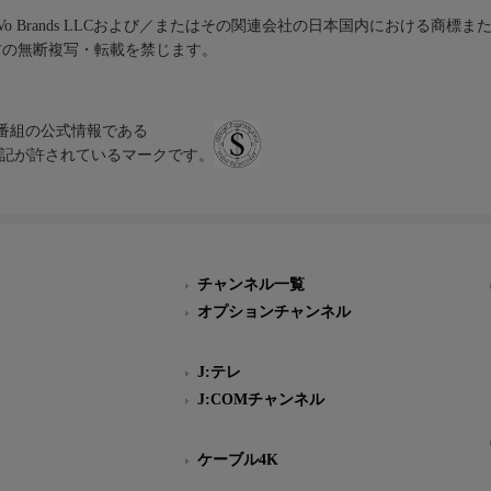
iVo Brands LLCおよび／またはその関連会社の日本国内における商標
材の無断複写・転載を禁じます。
、テレビ番組の公式情報である
スにのみ表記が許されているマークです。
チャンネル一覧
オプションチャンネル
J:テレ
J:COMチャンネル
ケーブル4K