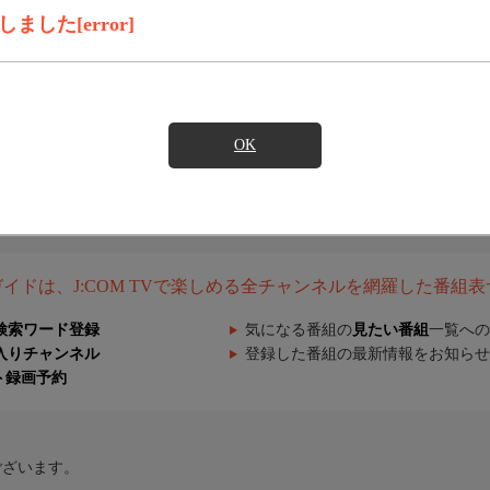
した[error]
OK
組ガイドは、J:COM TVで楽しめる全チャンネルを網羅した番組
検索ワード登録
気になる番組の
見たい番組
一覧への
入りチャンネル
登録した番組の最新情報をお知らせ
ト録画予約
ございます。