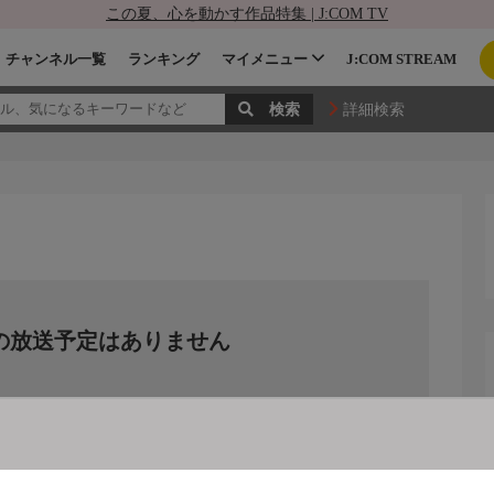
この夏、心を動かす作品特集 | J:COM TV
チャンネル一覧
ランキング
マイメニュー
J:COM STREAM
詳細検索
の放送予定はありません