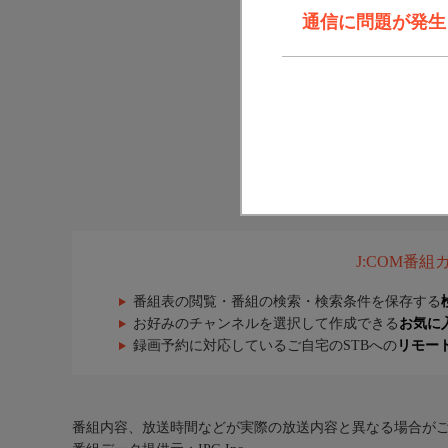
通信に問題が発生しま
J:COM番
番組表の閲覧・番組の検索・検索条件を保存する
お好みのチャンネルを選択して作成できる
お気に
録画予約に対応しているご自宅のSTBへの
リモー
番組内容、放送時間などが実際の放送内容と異なる場合が