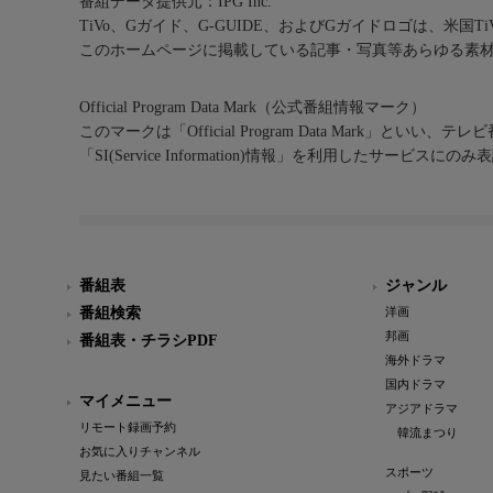
番組データ提供元：IPG Inc.
TiVo、Gガイド、G-GUIDE、およびGガイドロゴは、米国T
このホームページに掲載している記事・写真等あらゆる素
Official Program Data Mark（公式番組情報マーク）
このマークは「Official Program Data Mark」といい
「SI(Service Information)情報」を利用したサービ
番組表
ジャンル
番組検索
洋画
邦画
番組表・チラシPDF
海外ドラマ
国内ドラマ
マイメニュー
アジアドラマ
リモート録画予約
韓流まつり
お気に入りチャンネル
スポーツ
見たい番組一覧