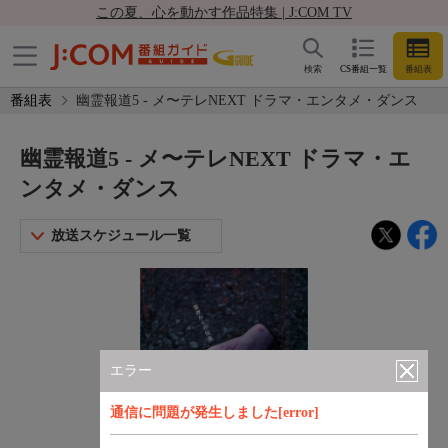
この夏、心を動かす作品特集 | J:COM TV
検索
CS番組一覧
番組表
番組表
幽霊報道5 - メ〜テレNEXT ドラマ・エンタメ・ダンス
幽霊報道5 - メ〜テレNEXT ドラマ・エ
ンタメ・ダンス
放送スケジュール一覧
エラー
通信に問題が発生しました[error]