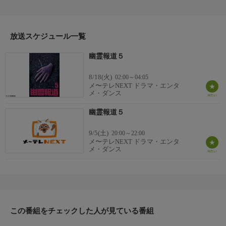
取材の中にカメラに記録された数々の恐怖映像をあなたは目撃す
る！？／『第十六章 レンタルルーム』『第十七章 いる』『第
十八章 神隠し』他／１１８分
放送スケジュール一覧
幽霊報道５
8/18(火)
02:00～04:05
メ〜テレNEXT ドラマ・エンタ
メ・ダンス
幽霊報道５
9/5(土)
20:00～22:00
メ〜テレNEXT ドラマ・エンタ
メ・ダンス
この番組をチェックした人が見ている番組