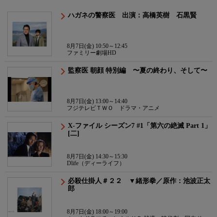
ハガネの警察医 出演：高橋英樹 石黒賢
8月7日(金) 10:50～12:45
ファミリー劇場HD
監察医 朝顔 特別編 〜夏の終わり、そして〜
8月7日(金) 13:00～14:40
フジテレビＴＷＯ ドラマ・アニメ
X-ファイル シーズン7 #1「第六の絶滅 Part 1」
[二]
8月7日(金) 14:30～15:30
Dlife（ディーライフ）
必殺仕掛人＃２２ ▼緒形拳／原作：池波正太
郎
8月7日(金) 18:00～19:00