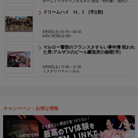
ホームドラマチャンネルＨＤ 韓流・時代劇・国内ドラ
マ
ドリームハイ #1、2 [字][初]
8月8日(土) 01:50～04:10
KBS WORLD HD
マルロー警部のフランスさすらい事件簿 呪われ
た男/アルザスのビール醸造所の秘密[字]
8月8日(土) 11:00～15:30
ミステリーチャンネル
キャンペーン・お得な情報