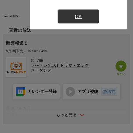
OK
直近の放送
幽霊報道５
8月18日(火)
02:00〜04:05
Ch.766
メ〜テレNEXT ドラマ・エンタ
メ・ダンス
カレンダー登録
アプリ視聴
放送前
番組詳細内容
もっと見る
詳細１
幽霊報道チームにホラー監督のウンノヨウジとアシスタントに嶺
生まや！！さらに霊媒師千生（チハル）を迎え、怪現象が迫る！