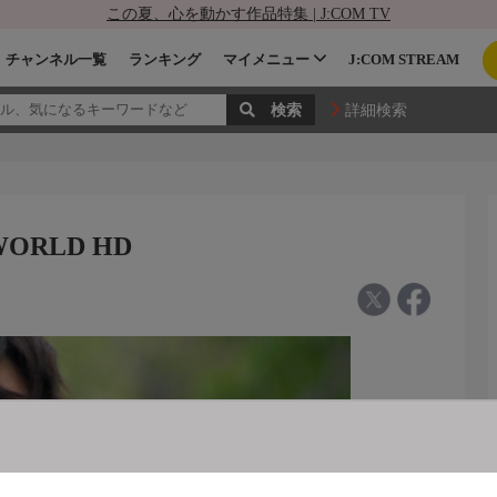
この夏、心を動かす作品特集 | J:COM TV
チャンネル一覧
ランキング
マイメニュー
J:COM STREAM
詳細検索
WORLD HD