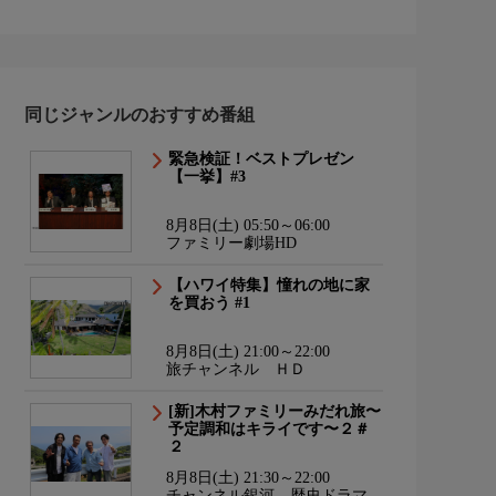
同じジャンルのおすすめ番組
緊急検証！ベストプレゼン
【一挙】#3
8月8日(土) 05:50～06:00
ファミリー劇場HD
【ハワイ特集】憧れの地に家
を買おう #1
8月8日(土) 21:00～22:00
旅チャンネル ＨＤ
[新]木村ファミリーみだれ旅〜
予定調和はキライです〜２＃
２
8月8日(土) 21:30～22:00
チャンネル銀河 歴史ドラマ・