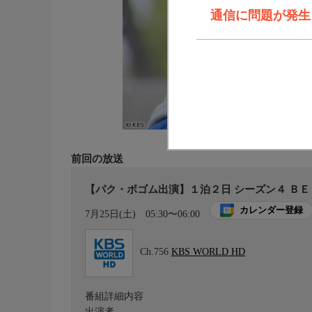
通信に問題が発生しま
前回の放送
【パク・ボゴム出演】１泊２日 シーズン４ ＢＥＳ
カレンダー登録
7月25日(土)
05:30〜06:00
Ch.756
KBS WORLD HD
番組詳細内容
出演者