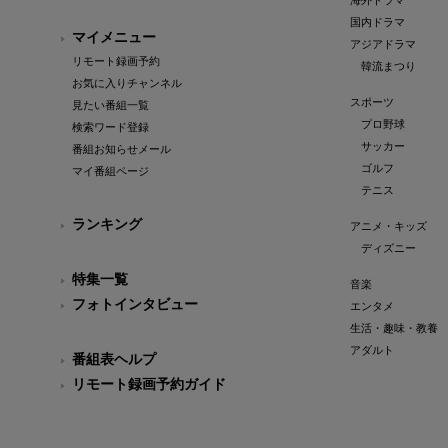
海外ドラマ
国内ドラマ
マイメニュー
アジアドラマ
リモート録画予約
韓流まつり
お気に入りチャンネル
スポーツ
見たい番組一覧
プロ野球
検索ワード登録
サッカー
番組お知らせメール
ゴルフ
マイ番組ページ
テニス
ランキング
アニメ・キッズ
ディズニー
特集一覧
音楽
フォトインタビュー
エンタメ
生活・趣味・教養
アダルト
番組表ヘルプ
リモート録画予約ガイド