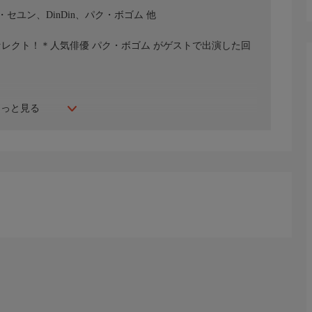
ユン、DinDin、パク・ボゴム 他
セレクト！＊人気俳優 パク・ボゴム がゲストで出演した回
もっと見る