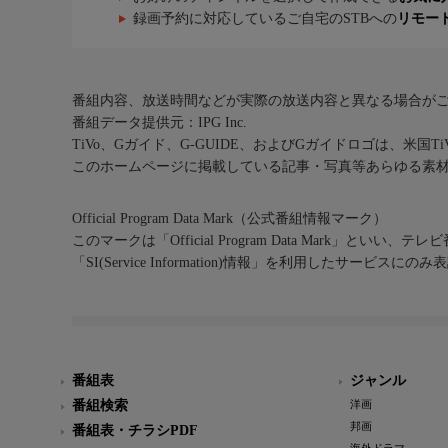
録画予約に対応しているご自宅のSTBへの
リモー
番組内容、放送時間などが実際の放送内容と異なる場合が
番組データ提供元：IPG Inc.
TiVo、Gガイド、G-GUIDE、およびGガイドロゴは、米国T
このホームページに掲載している記事・写真等あらゆる素
Official Program Data Mark（公式番組情報マーク）
このマークは「Official Program Data Mark」といい
「SI(Service Information)情報」を利用したサービ
番組表
ジャンル
番組検索
洋画
邦画
番組表・チラシPDF