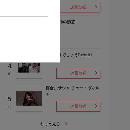
次回放送
(-)
谷碧 女神の誘惑
3
(-)
水曜どうでしょうPremier
4
次回放送
(5)
百合川サシャ チェートヴィル
チ
5
次回放送
(-)
もっと見る