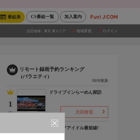
CS番組一覧
加入案内
番組表
地域変更
ログイン
設定地域：
東京 東エリア
リモート録画予約ランキング
(バラエティ)
08/06更新
ドライブインらーめん探訪
1
次回放送
(2)
グラビアアイドル最前線!
2