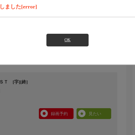
した[error]
OK
Ｔ [字][終]
録画予約
見たい