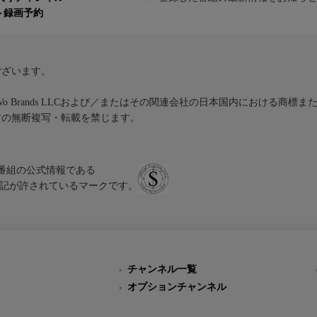
ト録画予約
ございます。
iVo Brands LLCおよび／またはその関連会社の日本国内における商標
材の無断複写・転載を禁じます。
、テレビ番組の公式情報である
スにのみ表記が許されているマークです。
チャンネル一覧
オプションチャンネル