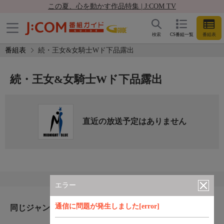
この夏、心を動かす作品特集 | J:COM TV
検索
CS番組一覧
番組表
番組表
続・王女&女騎士Wド下品露出
続・王女&女騎士Wド下品露出
直近の放送予定はありません
エラー
通信に問題が発生しました[error]
同じジャンルのおすすめ番組