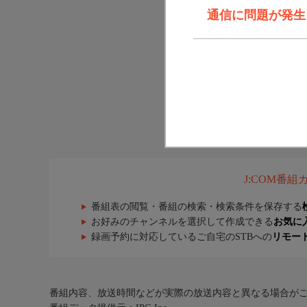
通信に問題が発生しま
J:COM番
番組表の閲覧・番組の検索・検索条件を保存する
お好みのチャンネルを選択して作成できる
お気に
録画予約に対応しているご自宅のSTBへの
リモー
番組内容、放送時間などが実際の放送内容と異なる場合が