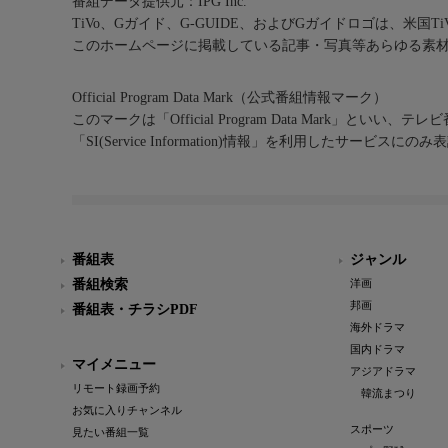
番組データ提供元：IPG Inc.
TiVo、Gガイド、G-GUIDE、およびGガイドロゴは、米国T
このホームページに掲載している記事・写真等あらゆる素
Official Program Data Mark（公式番組情報マーク）
このマークは「Official Program Data Mark」といい
「SI(Service Information)情報」を利用したサービ
番組表
ジャンル
番組検索
洋画
邦画
番組表・チラシPDF
海外ドラマ
国内ドラマ
マイメニュー
アジアドラマ
リモート録画予約
韓流まつり
お気に入りチャンネル
スポーツ
見たい番組一覧