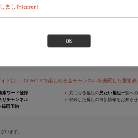
した[error]
OK
組ガイドは、J:COM TVで楽しめる全チャンネルを網羅した番組
検索ワード登録
気になる番組の
見たい番組
一覧への
入りチャンネル
登録した番組の最新情報をお知らせ
ト録画予約
ございます。