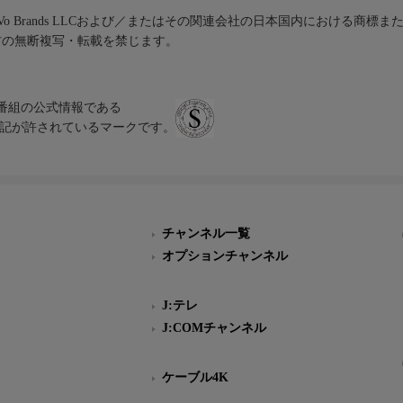
iVo Brands LLCおよび／またはその関連会社の日本国内における商標
材の無断複写・転載を禁じます。
、テレビ番組の公式情報である
スにのみ表記が許されているマークです。
チャンネル一覧
オプションチャンネル
J:テレ
J:COMチャンネル
ケーブル4K