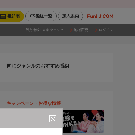
CS番組一覧
加入案内
番組表
地域変更
ログイン
設定地域：
東京 東エリア
同じジャンルのおすすめ番組
キャンペーン・お得な情報