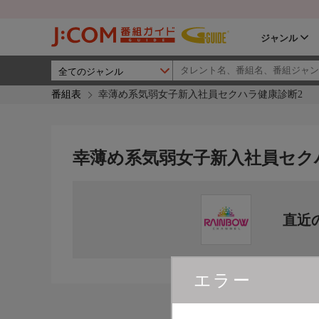
ジャンル
番組表
幸薄め系気弱女子新入社員セクハラ健康診断2
幸薄め系気弱女子新入社員セク
直近
エラー