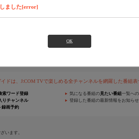
した[error]
OK
組ガイドは、J:COM TVで楽しめる全チャンネルを網羅した番組
検索ワード登録
気になる番組の
見たい番組
一覧への
入りチャンネル
登録した番組の最新情報をお知らせ
ト録画予約
ございます。