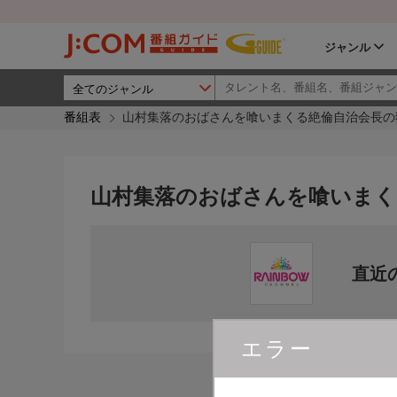
ジャンル
番組表
山村集落のおばさんを喰いまくる絶倫自治会長の
山村集落のおばさんを喰いまく
直近
エラー