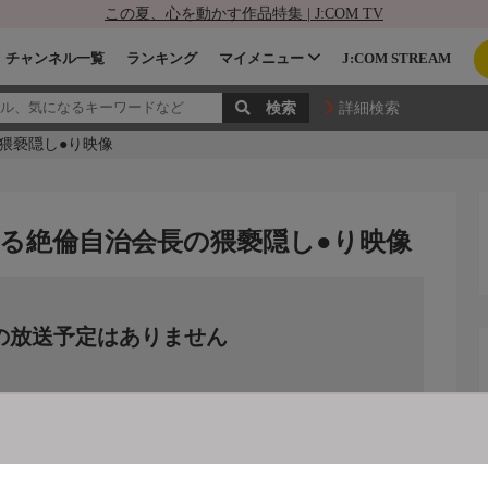
この夏、心を動かす作品特集 | J:COM TV
チャンネル一覧
ランキング
マイメニュー
J:COM STREAM
詳細検索
猥褻隠し●り映像
る絶倫自治会長の猥褻隠し●り映像
の放送予定はありません