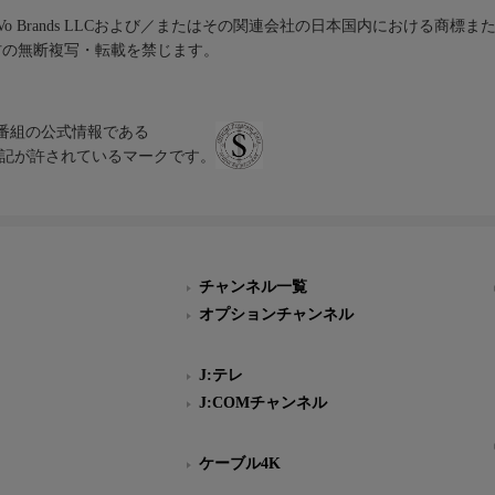
iVo Brands LLCおよび／またはその関連会社の日本国内における商標
材の無断複写・転載を禁じます。
、テレビ番組の公式情報である
スにのみ表記が許されているマークです。
チャンネル一覧
オプションチャンネル
J:テレ
J:COMチャンネル
ケーブル4K