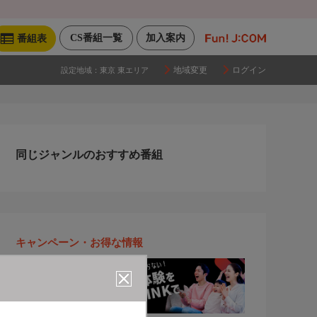
CS番組一覧
加入案内
番組表
地域変更
ログイン
設定地域：
東京 東エリア
同じジャンルのおすすめ番組
キャンペーン・お得な情報