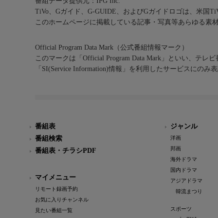
番組データ提供元：IPG Inc.
TiVo、Gガイド、G-GUIDE、およびGガイドロゴは、米国T
このホームページに掲載している記事・写真等あらゆる素
Official Program Data Mark（公式番組情報マーク）
このマークは「Official Program Data Mark」といい
「SI(Service Information)情報」を利用したサービ
番組表
ジャンル
番組検索
洋画
邦画
番組表・チラシPDF
海外ドラマ
国内ドラマ
マイメニュー
アジアドラマ
リモート録画予約
韓流まつり
お気に入りチャンネル
スポーツ
見たい番組一覧