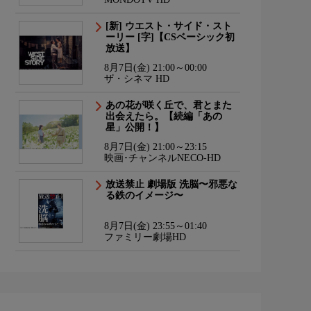
[新] ウエスト・サイド・スト
ーリー [字]【CSベーシック初
放送】
8月7日(金) 21:00～00:00
ザ・シネマ HD
あの花が咲く丘で、君とまた
出会えたら。【続編「あの
星」公開！】
8月7日(金) 21:00～23:15
映画･チャンネルNECO-HD
放送禁止 劇場版 洗脳〜邪悪な
る鉄のイメージ〜
8月7日(金) 23:55～01:40
ファミリー劇場HD