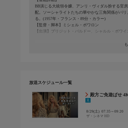
BB演じる大統領令嬢、アンリ・ヴィダル扮する官
配。ソーシャライトたちの華やかな三角関係がパリ
る。(1957年・フランス・89分・カラー)
【監督・脚本】ミシェル・ボワロン
【出演】ブリジット・バルドー、シャルル・ボワイ
放送スケジュール一覧
殿方ご免遊ばせ 4K
見
8/29(土)
07:35～09:20
ザ・シネマ HD