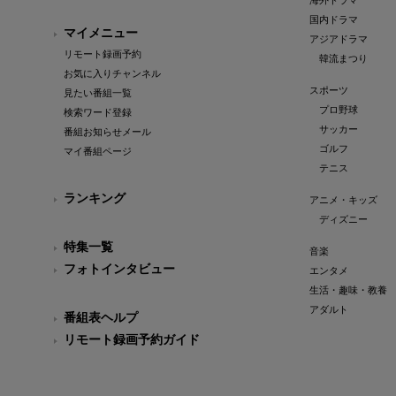
海外ドラマ
国内ドラマ
マイメニュー
アジアドラマ
リモート録画予約
韓流まつり
お気に入りチャンネル
スポーツ
見たい番組一覧
プロ野球
検索ワード登録
サッカー
番組お知らせメール
ゴルフ
マイ番組ページ
テニス
ランキング
アニメ・キッズ
ディズニー
特集一覧
音楽
フォトインタビュー
エンタメ
生活・趣味・教養
アダルト
番組表ヘルプ
リモート録画予約ガイド