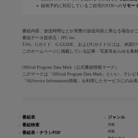
録画予約に対応しているご自宅のSTBへの
リモー
番組内容、放送時間などが実際の放送内容と異なる場合が
番組データ提供元：IPG Inc.
TiVo、Gガイド、G-GUIDE、およびGガイドロゴは、米国T
このホームページに掲載している記事・写真等あらゆる素
Official Program Data Mark（公式番組情報マーク）
このマークは「Official Program Data Mark」といい
「SI(Service Information)情報」を利用したサービ
番組表
ジャンル
番組検索
洋画
邦画
番組表・チラシPDF