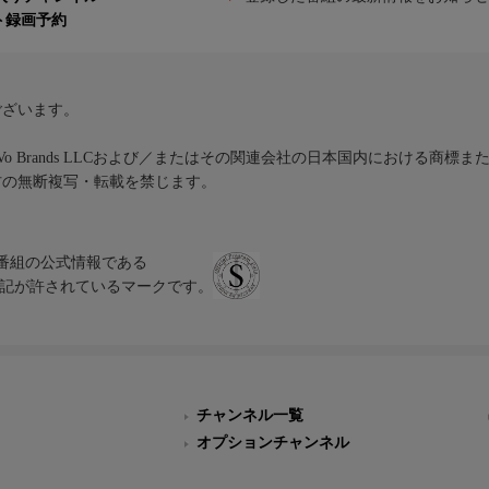
ト録画予約
ございます。
iVo Brands LLCおよび／またはその関連会社の日本国内における商標
材の無断複写・転載を禁じます。
、テレビ番組の公式情報である
スにのみ表記が許されているマークです。
チャンネル一覧
オプションチャンネル