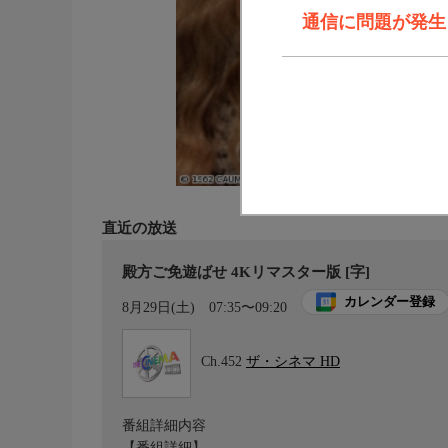
通信に問題が発生しま
直近の放送
殿方ご免遊ばせ 4Kリマスター版 [字]
カレンダー登録
8月29日(土)
07:35〜09:20
Ch.452
ザ・シネマ HD
番組詳細内容
【番組詳細】