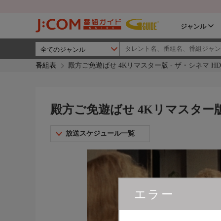
ジャンル
番組表
殿方ご免遊ばせ 4Kリマスター版 - ザ・シネマ HD
殿方ご免遊ばせ 4Kリマスター版 
放送スケジュール一覧
エラー