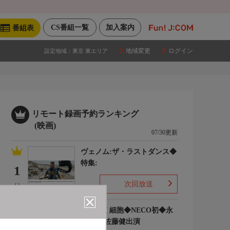
CS番組一覧
加入案内
番組表
地域変更
ログイン
設定地域：
東京 東エリア
リモート録画予約ランキング
(映画)
07/30更新
ヴェノム:ザ・ラストダンス◆
特集:
1
次回放送
(-)
はたらく細胞◆NECO初◆永
野芽郁 佐藤健出演
2