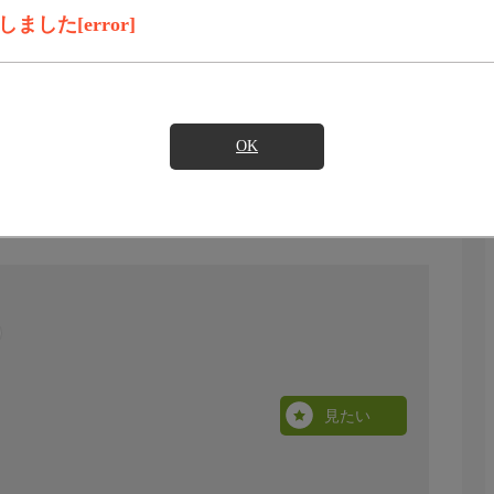
した[error]
OK
見たい