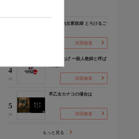
(-)
愛しの熟女家政婦 とろけるご
奉仕
3
次回放送
(-)
でっちあげ 〜殺人教師と呼ば
れた男
4
次回放送
(-)
早乙女カナコの場合は
5
次回放送
(-)
もっと見る