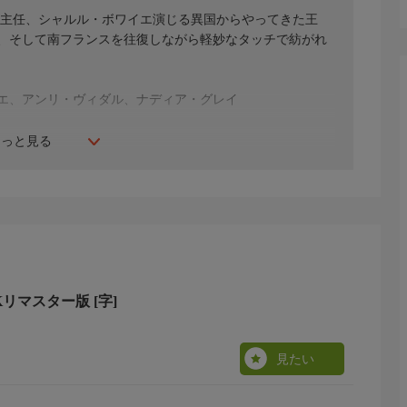
房主任、シャルル・ボワイエ演じる異国からやってきた王
、そして南フランスを往復しながら軽妙なタッチで紡がれ
エ、アンリ・ヴィダル、ナディア・グレイ
もっと見る
リマスター版 [字]
見たい