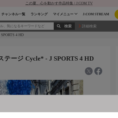
この夏、心を動かす作品特集 | J:COM TV
チャンネル一覧
ランキング
マイメニュー
J:COM STREAM
詳細検索
PORTS 4 HD
 Cycle* - J SPORTS 4 HD