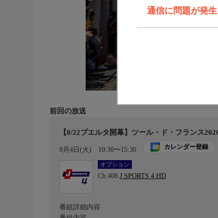
通信に問題が発生しま
前回の放送
【8/22ブエルタ開幕】ツール・ド・フランス2026 
カレンダー登録
8月4日(火)
10:30〜15:30
オプション
Ch.408
J SPORTS 4 HD
番組詳細内容
番組内容