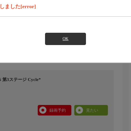
した[error]
OK
第3ステージ Cycle*
録画予約
見たい