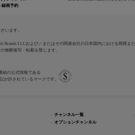
ト録画予約
ございます。
iVo Brands LLCおよび／またはその関連会社の日本国内における商標
材の無断複写・転載を禁じます。
、テレビ番組の公式情報である
スにのみ表記が許されているマークです。
チャンネル一覧
オプションチャンネル