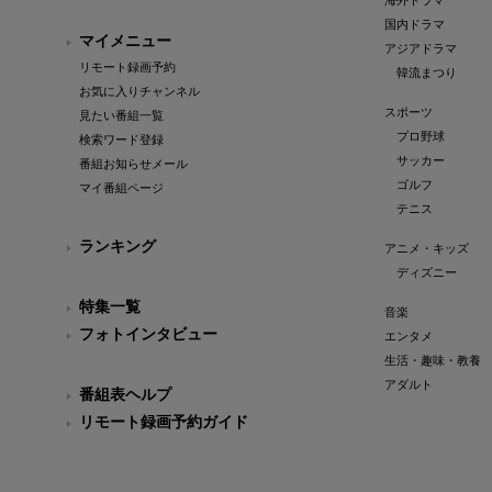
海外ドラマ
国内ドラマ
マイメニュー
アジアドラマ
リモート録画予約
韓流まつり
お気に入りチャンネル
スポーツ
見たい番組一覧
プロ野球
検索ワード登録
サッカー
番組お知らせメール
ゴルフ
マイ番組ページ
テニス
ランキング
アニメ・キッズ
ディズニー
特集一覧
音楽
フォトインタビュー
エンタメ
生活・趣味・教養
アダルト
番組表ヘルプ
リモート録画予約ガイド