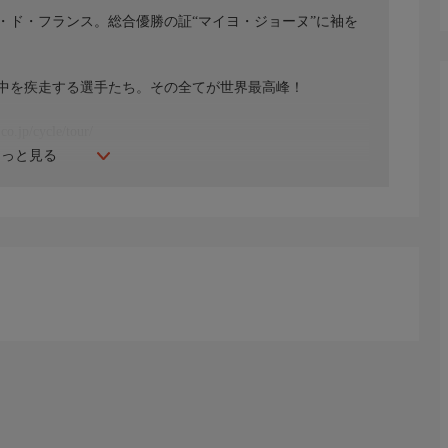
・ド・フランス。総合優勝の証“マイヨ・ジョーヌ”に袖を
中を疾走する選手たち。その全てが世界最高峰！
/cycle/tour/
もっと見る