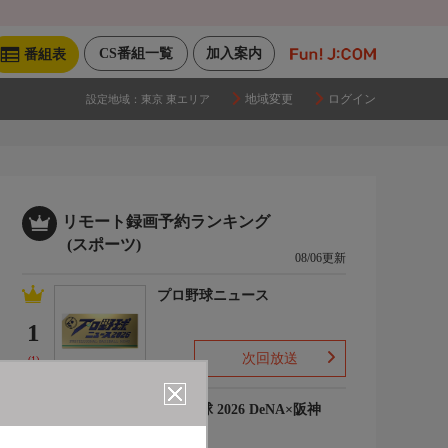
CS番組一覧
加入案内
番組表
地域変更
ログイン
設定地域：
東京 東エリア
リモート録画予約ランキング
(スポーツ)
08/06更新
プロ野球ニュース
1
次回放送
(1)
プロ野球 2026 DeNA×阪神
2