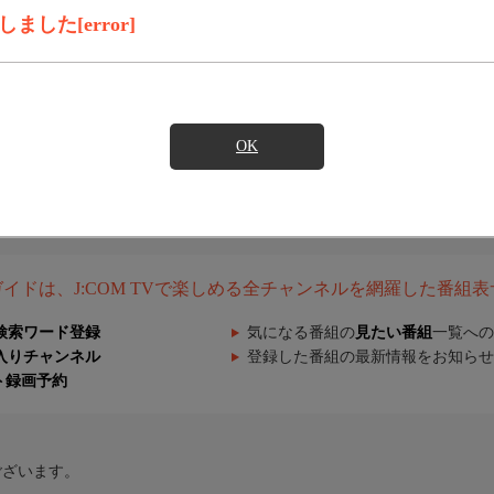
した[error]
OK
組ガイドは、J:COM TVで楽しめる全チャンネルを網羅した番組
検索ワード登録
気になる番組の
見たい番組
一覧への
入りチャンネル
登録した番組の最新情報をお知らせ
ト録画予約
ございます。