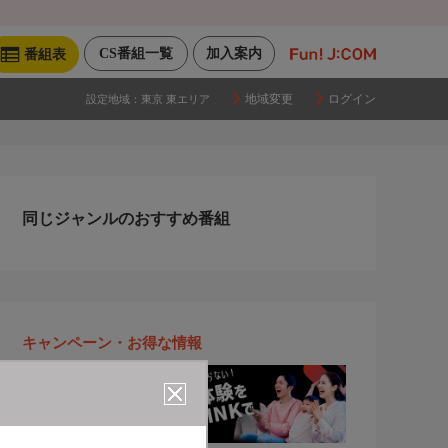
CS番組一覧
加入案内
番組表
地域変更
ログイン
設定地域：
東京 東エリア
同じジャンルのおすすめ番組
キャンペーン・お得な情報