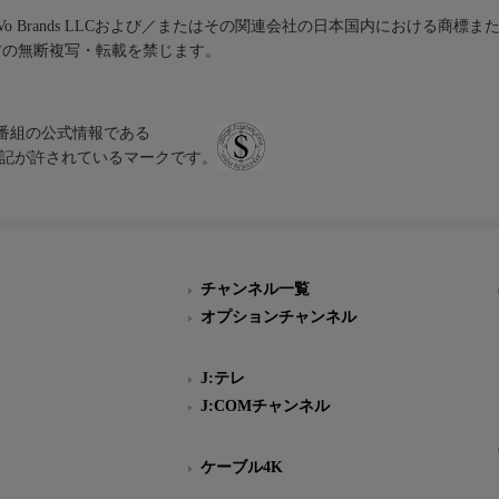
iVo Brands LLCおよび／またはその関連会社の日本国内における商標
材の無断複写・転載を禁じます。
、テレビ番組の公式情報である
スにのみ表記が許されているマークです。
チャンネル一覧
オプションチャンネル
J:テレ
J:COMチャンネル
ケーブル4K