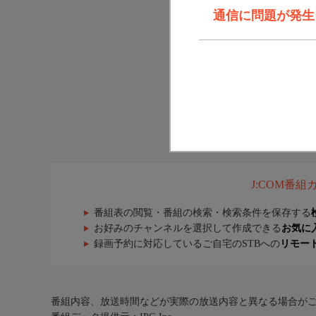
通信に問題が発生しま
J:COM番
番組表の閲覧・番組の検索・検索条件を保存する
お好みのチャンネルを選択して作成できる
お気に
録画予約に対応しているご自宅のSTBへの
リモー
番組内容、放送時間などが実際の放送内容と異なる場合が