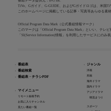
番組データ提供元：IPG Inc.
TiVo、Gガイド、G-GUIDE、およびGガイドロゴは、米国T
このホームページに掲載している記事・写真等あらゆる素
Official Program Data Mark（公式番組情報マーク）
このマークは「Official Program Data Mark」といい
「SI(Service Information)情報」を利用したサービ
番組表
ジャンル
番組検索
洋画
邦画
番組表・チラシPDF
海外ドラマ
国内ドラマ
マイメニュー
アジアドラマ
リモート録画予約
韓流まつり
お気に入りチャンネル
スポーツ
見たい番組一覧