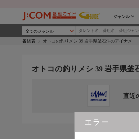
ジャンル
番組表
オトコの釣りメシ 39 岩手県釜石沖のアイナメ
オトコの釣りメシ 39 岩手県
直近
エラー