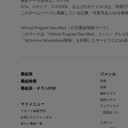
番組データ提供元：IPG Inc.
TiVo、Gガイド、G-GUIDE、およびGガイドロゴは、米国T
このホームページに掲載している記事・写真等あらゆる素
Official Program Data Mark（公式番組情報マーク）
このマークは「Official Program Data Mark」といい
「SI(Service Information)情報」を利用したサービ
番組表
ジャンル
番組検索
洋画
邦画
番組表・チラシPDF
海外ドラマ
国内ドラマ
マイメニュー
アジアドラマ
リモート録画予約
韓流まつり
お気に入りチャンネル
スポーツ
見たい番組一覧