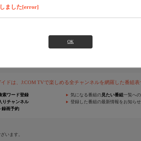
した[error]
OK
組ガイドは、J:COM TVで楽しめる全チャンネルを網羅した番組
検索ワード登録
気になる番組の
見たい番組
一覧への
入りチャンネル
登録した番組の最新情報をお知らせ
ト録画予約
ございます。