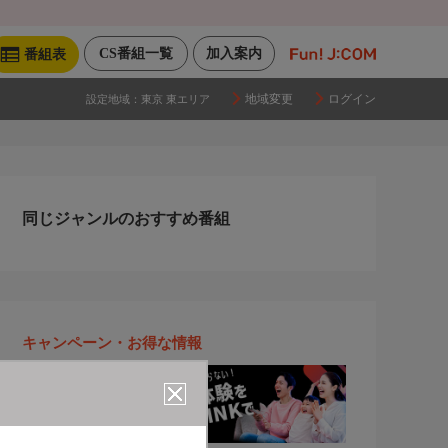
CS番組一覧
加入案内
番組表
地域変更
ログイン
設定地域：
東京 東エリア
同じジャンルのおすすめ番組
キャンペーン・お得な情報