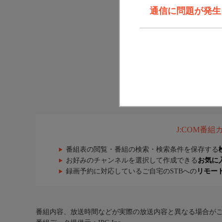
通信に問題が発生しま
J:COM番
番組表の閲覧・番組の検索・検索条件を保存する
お好みのチャンネルを選択して作成できる
お気に
録画予約に対応しているご自宅のSTBへの
リモー
番組内容、放送時間などが実際の放送内容と異なる場合が