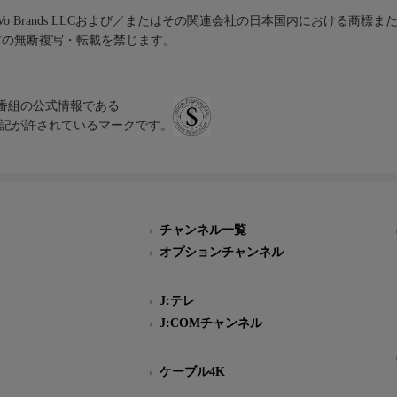
iVo Brands LLCおよび／またはその関連会社の日本国内における商標
材の無断複写・転載を禁じます。
、テレビ番組の公式情報である
スにのみ表記が許されているマークです。
チャンネル一覧
オプションチャンネル
J:テレ
J:COMチャンネル
ケーブル4K