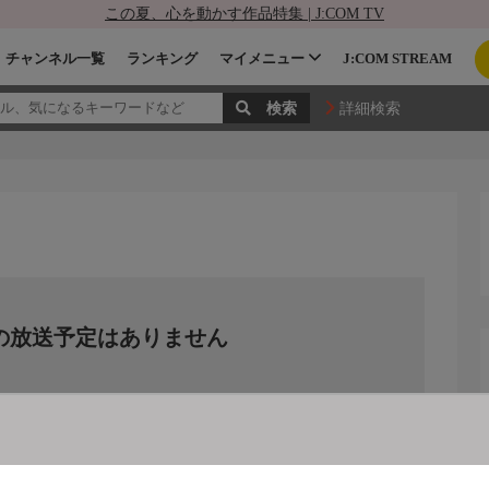
この夏、心を動かす作品特集 | J:COM TV
チャンネル一覧
ランキング
マイメニュー
J:COM STREAM
詳細検索
の放送予定はありません