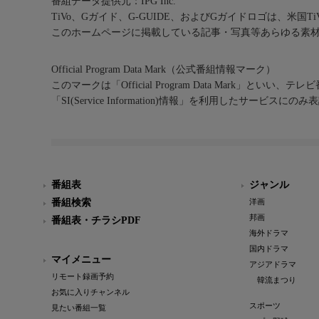
番組データ提供元：IPG Inc.
TiVo、Gガイド、G-GUIDE、およびGガイドロゴは、米国T
このホームページに掲載している記事・写真等あらゆる素
Official Program Data Mark（公式番組情報マーク）
このマークは「Official Program Data Mark」といい
「SI(Service Information)情報」を利用したサービ
番組表
ジャンル
番組検索
洋画
邦画
番組表・チラシPDF
海外ドラマ
国内ドラマ
マイメニュー
アジアドラマ
リモート録画予約
韓流まつり
お気に入りチャンネル
スポーツ
見たい番組一覧