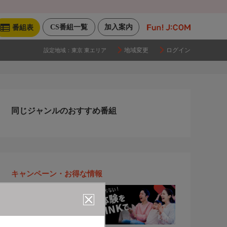
CS番組一覧
加入案内
番組表
地域変更
ログイン
設定地域：
東京 東エリア
同じジャンルのおすすめ番組
キャンペーン・お得な情報