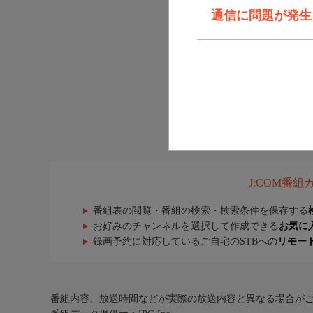
通信に問題が発生しま
J:COM番
番組表の閲覧・番組の検索・検索条件を保存する
お好みのチャンネルを選択して作成できる
お気に
録画予約に対応しているご自宅のSTBへの
リモー
番組内容、放送時間などが実際の放送内容と異なる場合が