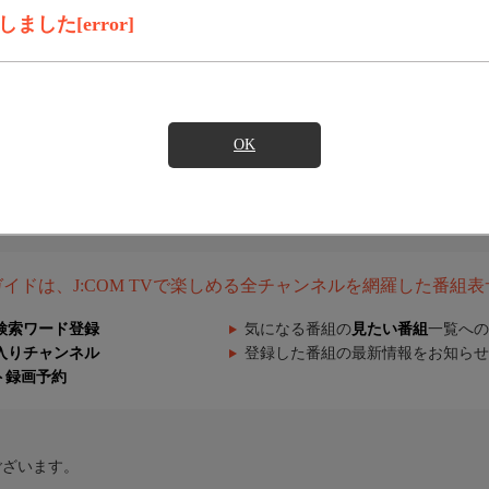
した[error]
OK
組ガイドは、J:COM TVで楽しめる全チャンネルを網羅した番組
検索ワード登録
気になる番組の
見たい番組
一覧への
入りチャンネル
登録した番組の最新情報をお知らせ
ト録画予約
ございます。