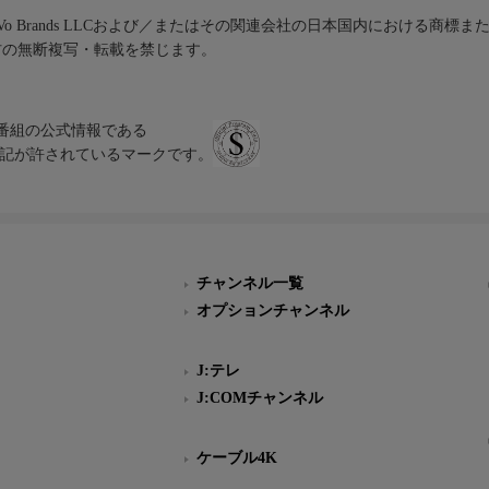
iVo Brands LLCおよび／またはその関連会社の日本国内における商標
材の無断複写・転載を禁じます。
、テレビ番組の公式情報である
スにのみ表記が許されているマークです。
チャンネル一覧
オプションチャンネル
J:テレ
J:COMチャンネル
ケーブル4K