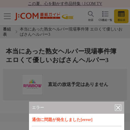
この夏、心を動かす作品特集 | J:COM TV
検索
CS番組一覧
番組表
番組
本当にあった熟女ヘルパー現場事件簿 エロくて優しいお
表
ばさんヘルパー3
本当にあった熟女ヘルパー現場事件簿
エロくて優しいおばさんヘルパー3
直近の放送予定はありません
エラー
通信に問題が発生しました[error]