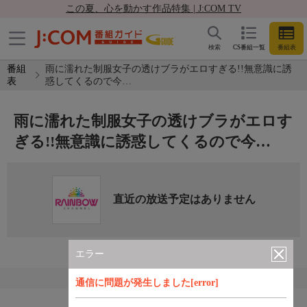
この夏、心を動かす作品特集 | J:COM TV
検索
CS番組一覧
番組表
番組
雨に濡れた制服女子の透けブラがエロすぎる!!無意識に誘
表
惑してくるので今…
雨に濡れた制服女子の透けブラがエロす
ぎる!!無意識に誘惑してくるので今…
直近の放送予定はありません
エラー
通信に問題が発生しました[error]