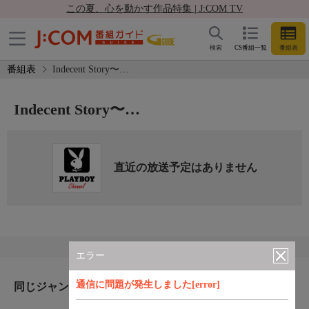
この夏、心を動かす作品特集 | J:COM TV
検索
CS番組一覧
番組表
番組表
Indecent Story〜…
Indecent Story〜…
直近の放送予定はありません
エラー
通信に問題が発生しました[error]
同じジャンルのおすすめ番組