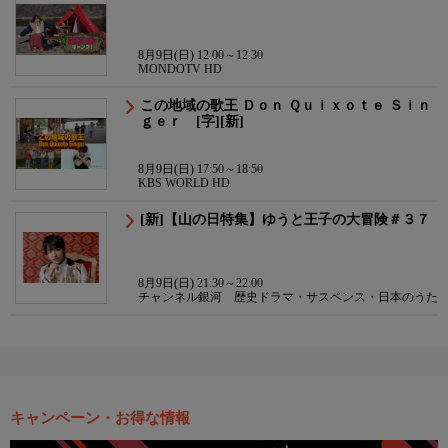
8月9日(日) 12:00～12:30
MONDOTV HD
この地域の歌王 Ｄｏｎ Ｑｕｉｘｏｔｅ Ｓｉｎ
ｇｅｒ [字][新]
8月9日(日) 17:50～18:50
KBS WORLD HD
[新]【山の日特集】ゆうと王子の大冒険＃３７
8月9日(日) 21:30～22:00
チャンネル銀河 歴史ドラマ・サスペンス・日本のうた
キャンペーン・お得な情報