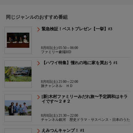
同じジャンルのおすすめ番組
緊急検証！ベストプレゼン【一挙】#3
8月8日(土) 05:50～06:00
ファミリー劇場HD
【ハワイ特集】憧れの地に家を買おう #1
8月8日(土) 21:00～22:00
旅チャンネル ＨＤ
[新]木村ファミリーみだれ旅〜予定調和はキラ
イです〜２＃２
8月8日(土) 21:30～22:00
チャンネル銀河 歴史ドラマ・サスペンス・日本のうた
えみつんキャンプ！ #1