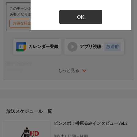
このチャンネルのご視聴には、オプションチャンネル(有料)のご契約が
必要となります。
OK
お得な料金割引キャンペーン実施中
カレンダー登録
アプリ視聴
放送前
番組詳細内容
もっと見る
番組内容
『ロボット8ちゃん』の放送開始を記念し、先月に引き続き春野
かすみ役を演じた榊原るみが登場！今月は共演者との思い出を中
心にお話を伺います。
放送スケジュール一覧
ピンスポ！榊原るみインタビューVol.2
8/8(土)
13:50～14:00