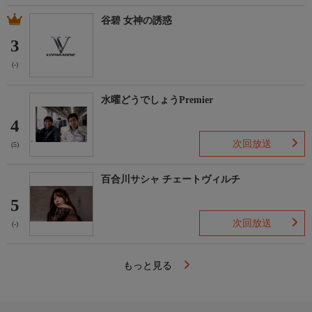
谷碧 女神の誘惑
3
(-)
水曜どうでしょうPremier
4
次回放送
(5)
百合川サシャ チェートヴィルチ
5
次回放送
(-)
もっと見る