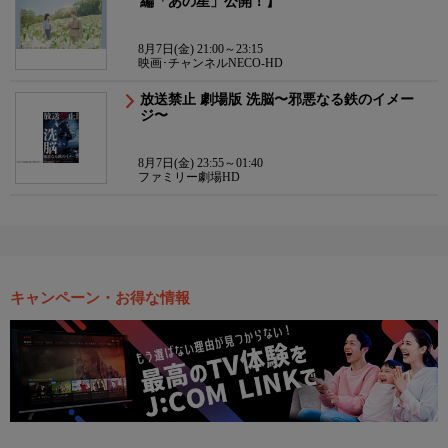
編「あの星」公開！】
8月7日(金) 21:00～23:15
映画･チャンネルNECO-HD
放送禁止 劇場版 洗脳〜邪悪なる鉄のイメー
ジ〜
8月7日(金) 23:55～01:40
ファミリー劇場HD
キャンペーン・お得な情報