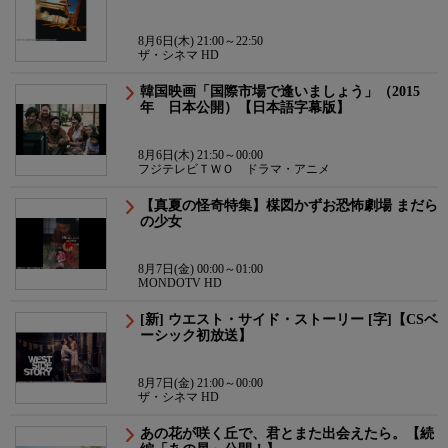
8月6日(木) 21:00～22:50
ザ・シネマ HD
韓国映画「国際市場で逢いましょう」（2015
年 日本公開）【日本語字幕版】
8月6日(木) 21:50～00:00
フジテレビＴＷＯ ドラマ・アニメ
【真夏の怪奇特集】楳図かずお恐怖劇場 まだら
の少女
8月7日(金) 00:00～01:00
MONDOTV HD
[新] ウエスト・サイド・ストーリー [字]【CSベ
ーシック初放送】
8月7日(金) 21:00～00:00
ザ・シネマ HD
あの花が咲く丘で、君とまた出会えたら。【続