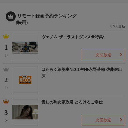
リモート録画予約ランキング
(映画)
07/30更新
ヴェノム:ザ・ラストダンス◆特集:
1
次回放送
(-)
はたらく細胞◆NECO初◆永野芽郁 佐藤健出
演
2
(-)
愛しの熟女家政婦 とろけるご奉仕
3
次回放送
(-)