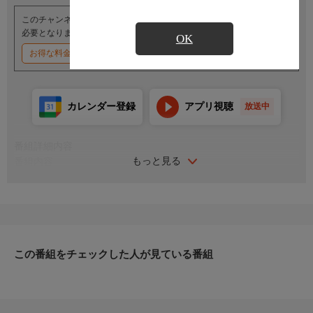
このチャンネルのご視聴には、オプションチャンネル(有料)のご契約が
必要となります。
OK
お得な料金割引キャンペーン実施中
カレンダー登録
アプリ視聴
放送中
番組詳細内容
もっと見る
番組内容
出演：姫野みなみ
挑発的な視線と白衣やボンデージ衣装で登場！〈プロフィール〉
生年月日:11月10日 サイズ:T157 B85 W58 H88 血液型:A型 趣味:
乗馬、歌舞伎鑑賞、モータスポーツ鑑賞、ファッション、お酒全
般 特技:中国語、スキューバダイビング、着物着付け
この番組をチェックした人が見ている番組