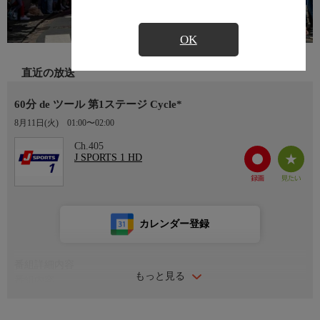
OK
直近の放送
60分 de ツール 第1ステージ Cycle*
8月11日(火)
01:00〜02:00
Ch.405
J SPORTS 1 HD
カレンダー登録
番組詳細内容
もっと見る
番組内容
世界三大スポーツイベントの一つといわれるツール・ド・フラン
ス。総合優勝の証“マイヨ・ジョーヌ”に袖を通すため、有力選手