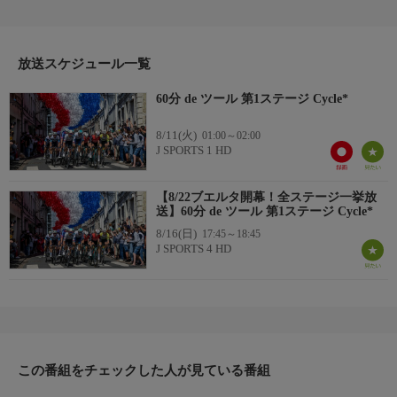
たちが熱い火花を散らす。
美しいコース、沿道の熱狂的なファン、そしてその中を疾走する
放送スケジュール一覧
選手たち。その全てが世界最高峰！
60分 de ツール 第1ステージ Cycle*
【ツール・ド・フランス中継HP】
https://www.jsports.co.jp/cycle/tour/
8/11(火)
01:00～02:00
J SPORTS 1 HD
【8/22ブエルタ開幕！全ステージ一挙放
送】60分 de ツール 第1ステージ Cycle*
8/16(日)
17:45～18:45
J SPORTS 4 HD
この番組をチェックした人が見ている番組