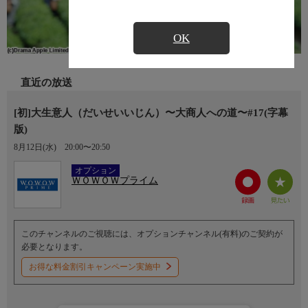
OK
直近の放送
[初]大生意人（だいせいいじん）〜大商人への道〜#17(字幕
版)
8月12日(水)
20:00〜20:50
Ch.191
オプション
ＷＯＷＯＷプライム
このチャンネルのご視聴には、オプションチャンネル(有料)のご契約が
必要となります。
お得な料金割引キャンペーン実施中