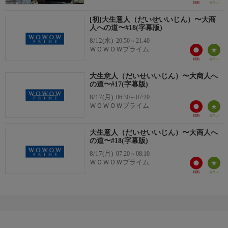
【出演】チェン・シャオ、スン・チエン、ルオ・イージョウ、チ
ョン・タイシェン、ホアン・チーチョン、リー・チュン、ジュ
[初]大生意人（だいせいいじん）〜大商
ー・ヤーウェン、シアン・ハンジー、ウー・ユエ
人への道〜#18(字幕版)
8/12(水)
20:50～21:40
ＷＯＷＯＷプライム
【中国ドラマ】
大生意人（だいせいいじん）〜大商人へ
の道〜#17(字幕版)
8/17(月)
06:30～07:20
ＷＯＷＯＷプライム
大生意人（だいせいいじん）〜大商人へ
の道〜#18(字幕版)
8/17(月)
07:20～08:10
ＷＯＷＯＷプライム