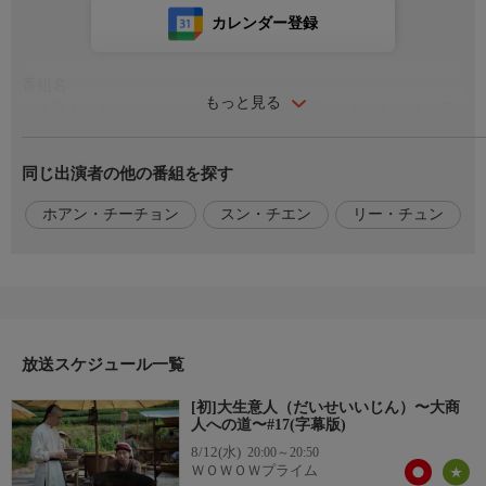
カレンダー登録
番組名
もっと見る
大生意人（だいせいいじん）〜大商人への道〜 ＃１７ 名人の茶
（字幕版）
同じ出演者の他の番組を探す
番組内容
安徽（あんき）茶商会の侯二（ホウ・アル）が、茶の買い付けに
ホアン・チーチョン
スン・チエン
リー・チュン
山澗（さんかん）村にやって来て、無理難題を押しつける。盛ん
に茶を収穫中の畑では、炒り茶の名手、廖（リャオ）師匠が茶葉
を炒っていた。古平原（グー・ピンユエン）は、その茶葉から独
特な香りがすることに気が付く。松の葉とランの花の香りがする
その茶は、例年より出来がよかった。これを商機とみた古平原
は、村の茶をすべて買い取って自分たちで売ろうとする。
放送スケジュール一覧
出演／関連情報
[初]大生意人（だいせいいじん）〜大商
(2025年 中国)
人への道〜#17(字幕版)
【演出】チャン・ティン
8/12(水)
20:00～20:50
【脚本】チャン・ティン
ＷＯＷＯＷプライム