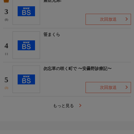
豊臣兄弟!
3
次回放送
(8)
笹まくら
4
(-)
勿忘草の咲く町で 〜安曇野診療記〜
5
次回放送
(3)
もっと見る