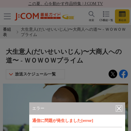
この夏、心を動かす作品特集 | J:COM TV
検索
CS番組一覧
番組表
番組
大生意人(だいせいいじん)〜大商人への道〜 - ＷＯＷＯＷ
表
プライム
大生意人(だいせいいじん)〜大商人への
道〜 - ＷＯＷＯＷプライム
放送スケジュール一覧
エラー
通信に問題が発生しました[error]